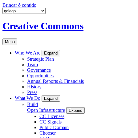
Brincar ó contido
Creative Commons
Menu
Who We Are
Expand
Strategic Plan
Team
Governance
Opportunities
Annual Reports & Financials
History
Press
What We Do
Expand
Build
Open Infrastructure
Expand
CC Licenses
CC Signals
Public Domain
Chooser