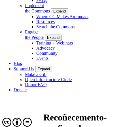
FAQs
Implement
the Commons
Expand
Where CC Makes An Impact
Resources
Search the Commons
Engage
the People
Expand
Training + Webinars
Advocacy
Community
Events
Blog
Support Us
Expand
Make a Gift
Open Infrastructure Circle
Donor FAQ
Donate
Recoñecemento-