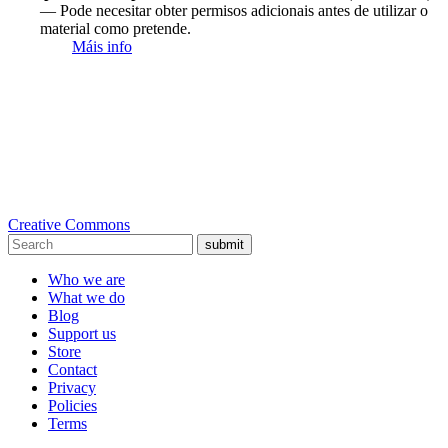
— Pode necesitar obter permisos adicionais antes de utilizar o
material como pretende.
Máis info
Creative Commons
submit
Who we are
What we do
Blog
Support us
Store
Contact
Privacy
Policies
Terms