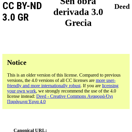
Sen obra
CC BY-ND
Deed
derivada 3.0
3.0 GR
Grecia
Notice
This is an older version of this license. Compared to previous
versions, the 4.0 versions of all CC licenses are
more user-
friendly and more internationally robust
. If you are
licensing
your own work
, we strongly recommend the use of the 4.0
license instead:
Deed - Creative Commons Αναφορά-Όχι
Παράγωγα Έργα 4.0
Canonical URL