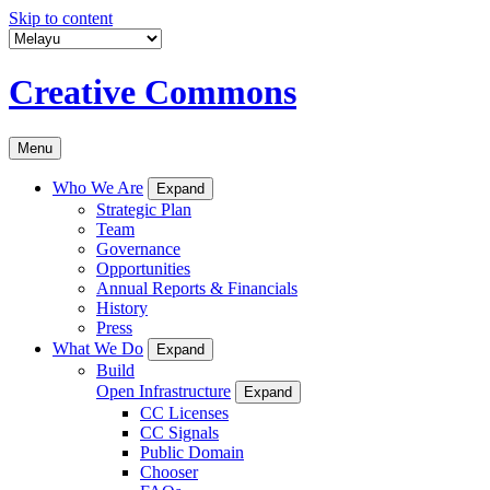
Skip to content
Creative Commons
Menu
Who We Are
Expand
Strategic Plan
Team
Governance
Opportunities
Annual Reports & Financials
History
Press
What We Do
Expand
Build
Open Infrastructure
Expand
CC Licenses
CC Signals
Public Domain
Chooser