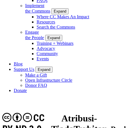
FAQs
Implement
the Commons
Expand
Where CC Makes An Impact
Resources
Search the Commons
Engage
the People
Expand
Training + Webinars
Advocacy
Community
Events
Blog
Support Us
Expand
Make a Gift
Open Infrastructure Circle
Donor FAQ
Donate
CC
Atribusi-