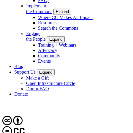
FAQs
Implement
the Commons
Expand
Where CC Makes An Impact
Resources
Search the Commons
Engage
the People
Expand
Training + Webinars
Advocacy
Community
Events
Blog
Support Us
Expand
Make a Gift
Open Infrastructure Circle
Donor FAQ
Donate
CC