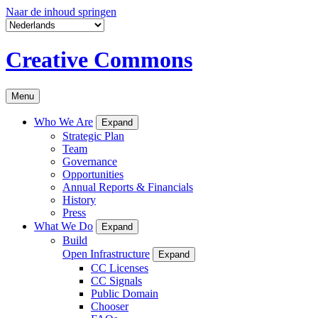
Naar de inhoud springen
Creative Commons
Menu
Who We Are
Expand
Strategic Plan
Team
Governance
Opportunities
Annual Reports & Financials
History
Press
What We Do
Expand
Build
Open Infrastructure
Expand
CC Licenses
CC Signals
Public Domain
Chooser