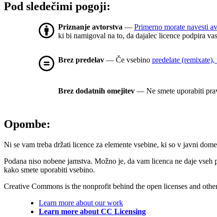
Pod sledečimi pogoji:
Priznanje avtorstva
—
Primerno morate navesti av
ki bi namigoval na to, da dajalec licence podpira va
Brez predelav
— Če vsebino
predelate (remixate), 
Brez dodatnih omejitev
— Ne smete uporabiti prav
Opombe:
Ni se vam treba držati licence za elemente vsebine, ki so v javni dome
Podana niso nobene jamstva. Možno je, da vam licenca ne daje vseh 
kako smete uporabiti vsebino.
Creative Commons is the nonprofit behind the open licenses and other le
Learn more about our work
Learn more about CC Licensing