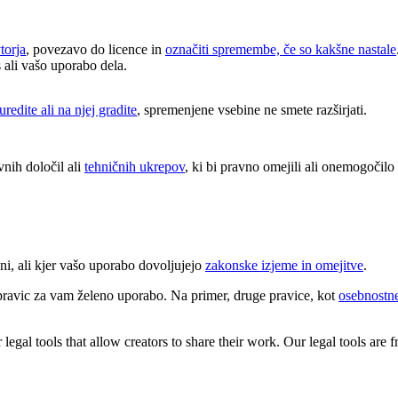
torja
, povezavo do licence in
označiti spremembe, če so kakšne nastale
s ali vašo uporabo dela.
uredite ali na njej gradite
, spremenjene vsebine ne smete razširjati.
nih določil ali
tehničnih ukrepov
, ki bi pravno omejili ali onemogočilo d
ni, ali kjer vašo uporabo dovoljujejo
zakonske izjeme in omejitve
.
pravic za vam želeno uporabo. Na primer, druge pravice, kot
osebnostne
gal tools that allow creators to share their work. Our legal tools are fr