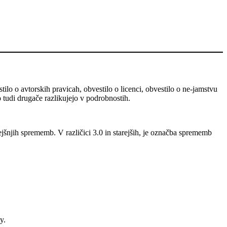
stilo o avtorskih pravicah, obvestilo o licenci, obvestilo o ne-jamstvu
o tudi drugače razlikujejo v podrobnostih.
ejšnjih sprememb. V različici 3.0 in starejših, je označba sprememb
y.