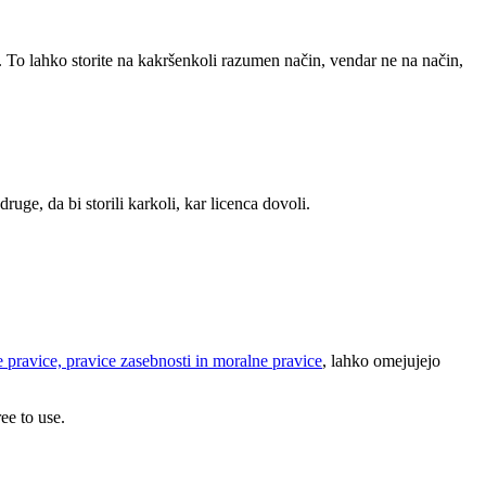
. To lahko storite na kakršenkoli razumen način, vendar ne na način,
ruge, da bi storili karkoli, kar licenca dovoli.
 pravice, pravice zasebnosti in moralne pravice
, lahko omejujejo
ee to use.