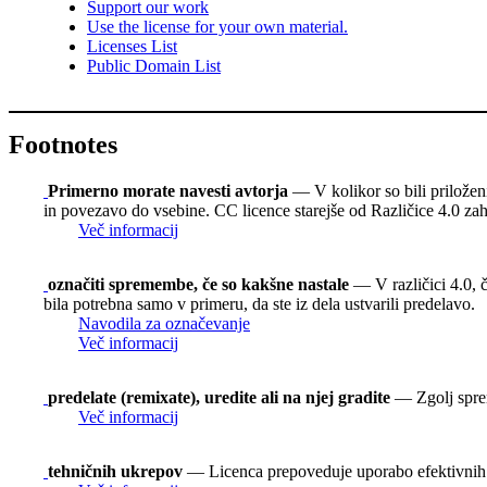
Support our work
Use the license for your own material.
Licenses List
Public Domain List
Footnotes
Primerno morate navesti avtorja
— V kolikor so bili priloženi,
in povezavo do vsebine. CC licence starejše od Različice 4.0 zaht
Več informacij
označiti spremembe, če so kakšne nastale
— V različici 4.0, č
bila potrebna samo v primeru, da ste iz dela ustvarili predelavo.
Navodila za označevanje
Več informacij
predelate (remixate), uredite ali na njej gradite
— Zgolj spreme
Več informacij
tehničnih ukrepov
— Licenca prepoveduje uporabo efektivnih t