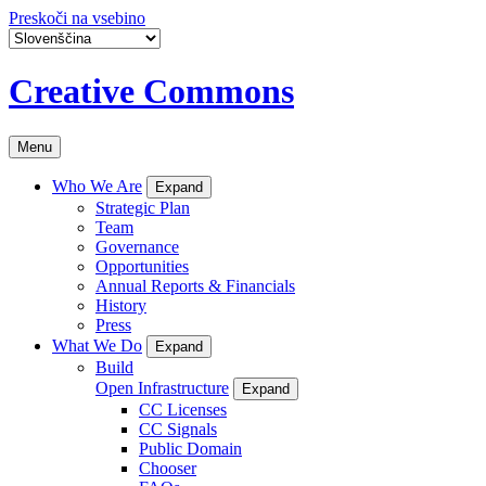
Preskoči na vsebino
Creative Commons
Menu
Who We Are
Expand
Strategic Plan
Team
Governance
Opportunities
Annual Reports & Financials
History
Press
What We Do
Expand
Build
Open Infrastructure
Expand
CC Licenses
CC Signals
Public Domain
Chooser