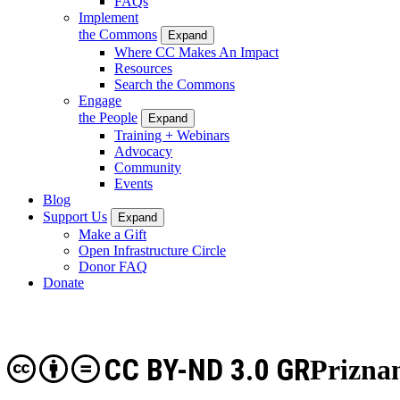
FAQs
Implement
the Commons
Expand
Where CC Makes An Impact
Resources
Search the Commons
Engage
the People
Expand
Training + Webinars
Advocacy
Community
Events
Blog
Support Us
Expand
Make a Gift
Open Infrastructure Circle
Donor FAQ
Donate
CC BY-ND 3.0 GR
Priznan