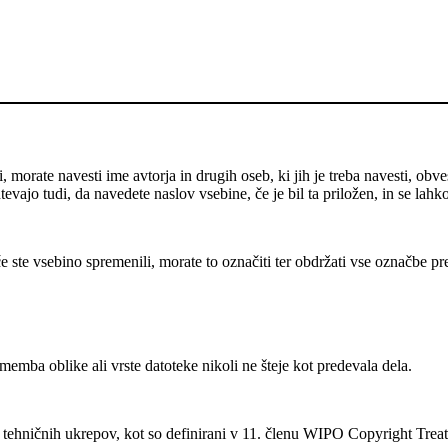
 morate navesti ime avtorja in drugih oseb, ki jih je treba navesti, obve
evajo tudi, da navedete naslov vsebine, če je bil ta priložen, in se lahk
e ste vsebino spremenili, morate to označiti ter obdržati vse označbe pr
mba oblike ali vrste datoteke nikoli ne šteje kot predevala dela.
ehničnih ukrepov, kot so definirani v 11. členu WIPO Copyright Treat