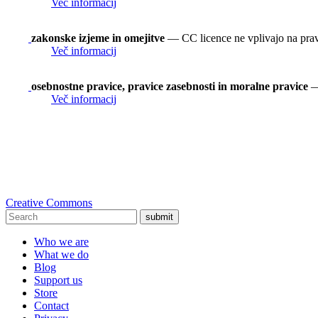
Več informacij
zakonske izjeme in omejitve
— CC licence ne vplivajo na prav
Več informacij
osebnostne pravice, pravice zasebnosti in moralne pravice
— 
Več informacij
Creative Commons
submit
Who we are
What we do
Blog
Support us
Store
Contact