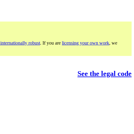
internationally robust
. If you are
licensing your own work
, we
See the legal code