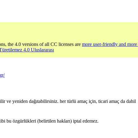
ons, the 4.0 versions of all CC licenses are
more user-friendly and more 
-Türetilemez 4.0 Uluslararası
gr/
r ve yeniden dağıtabilirsiniz. her türlü amaç için, ticari amaç da dahil
hibi bu özgürlükleri (belirtilen hakları) iptal edemez.