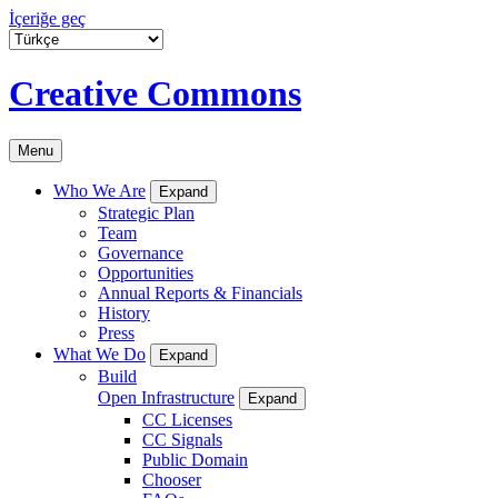
İçeriğe geç
Creative Commons
Menu
Who We Are
Expand
Strategic Plan
Team
Governance
Opportunities
Annual Reports & Financials
History
Press
What We Do
Expand
Build
Open Infrastructure
Expand
CC Licenses
CC Signals
Public Domain
Chooser