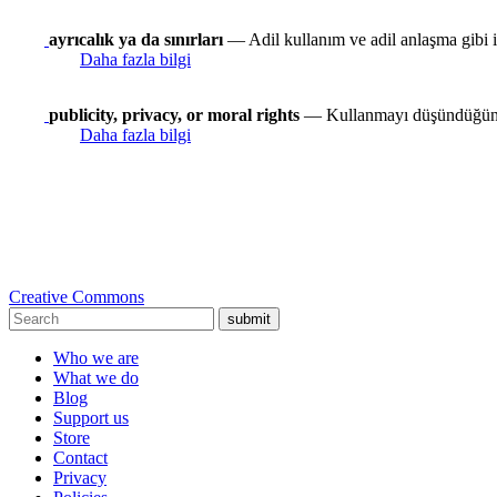
ayrıcalık ya da sınırları
— Adil kullanım ve adil anlaşma gibi ist
Daha fazla bilgi
publicity, privacy, or moral rights
— Kullanmayı düşündüğünüz 
Daha fazla bilgi
Creative Commons
submit
Who we are
What we do
Blog
Support us
Store
Contact
Privacy