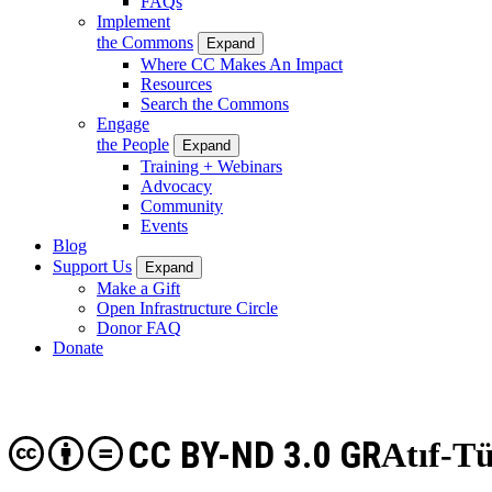
FAQs
Implement
the Commons
Expand
Where CC Makes An Impact
Resources
Search the Commons
Engage
the People
Expand
Training + Webinars
Advocacy
Community
Events
Blog
Support Us
Expand
Make a Gift
Open Infrastructure Circle
Donor FAQ
Donate
CC BY-ND 3.0 GR
Atıf-Tü