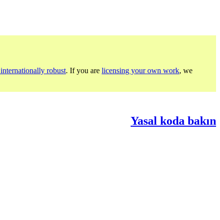
internationally robust
. If you are
licensing your own work
, we
Yasal koda bakın