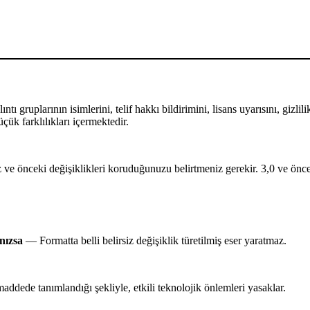
ntı gruplarının isimlerini, telif hakkı bildirimini, lisans uyarısını, gizl
çük farklılıkları içermektedir.
 ve önceki değişiklikleri koruduğunuzu belirtmeniz gerekir. 3,0 ve öncek
ınızsa
— Formatta belli belirsiz değişiklik türetilmiş eser yaratmaz.
ede tanımlandığı şekliyle, etkili teknolojik önlemleri yasaklar.