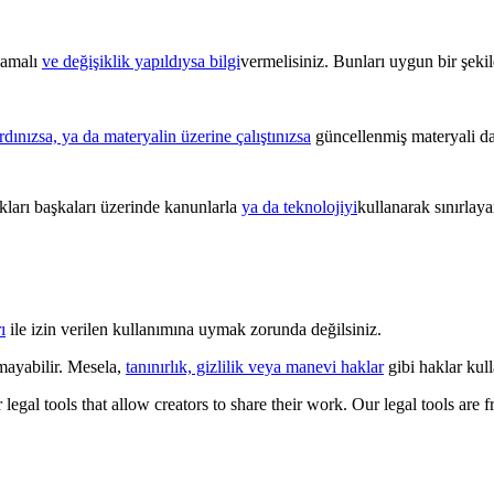
ğlamalı
ve değişiklik yapıldıysa bilgi
vermelisiniz. Bunları uygun bir şekild
ardınızsa, ya da materyalin üzerine çalıştınızsa
güncellenmiş materyali da
kları başkaları üzerinde kanunlarla
ya da teknolojiyi
kullanarak sınırlay
ı
ile izin verilen kullanımına uymak zorunda değilsiniz.
mayabilir. Mesela,
tanınırlık, gizlilik veya manevi haklar
gibi haklar kulla
gal tools that allow creators to share their work. Our legal tools are fr