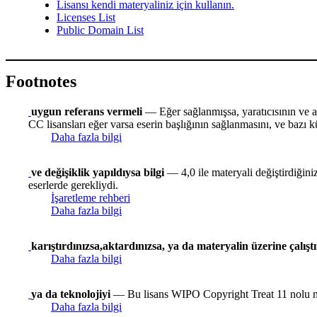
Lisansı kendi materyaliniz için kullanın.
Licenses List
Public Domain List
Footnotes
uygun referans vermeli
— Eğer sağlanmışsa, yaratıcısının ve alı
CC lisansları eğer varsa eserin başlığının sağlanmasını, ve bazı kü
Daha fazla bilgi
ve değişiklik yapıldıysa bilgi
— 4,0 ile materyali değiştirdiğiniz
eserlerde gerekliydi.
İşaretleme rehberi
Daha fazla bilgi
karıştırdınızsa,aktardınızsa, ya da materyalin üzerine çalışt
Daha fazla bilgi
ya da teknolojiyi
— Bu lisans WIPO Copyright Treat 11 nolu madd
Daha fazla bilgi