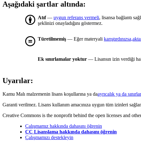
Aşağıdaki şartlar altında:
Atıf
—
uygun referans vermeli
, lisansa bağlantı sa
şeklinizi onayladığını göstermez.
Türetilmemiş
— Eğer materyali
karıştırdınızsa,akt
Ek sınırlamalar yoktur
— Lisansın izin verdiği ha
Uyarılar:
Kamu Malı malzemenin lisans koşullarına ya da
ayrıcalık ya da sınırlar
Garanti verilmez. Lisans kullanım amacınıza uygun tüm izinleri sağla
Creative Commons is the nonprofit behind the open licenses and other le
Çalışmamız hakkında dahasını öğrenin
CC Lisanslama hakkında dahasını öğrenin
Çalışmamızı destekleyin