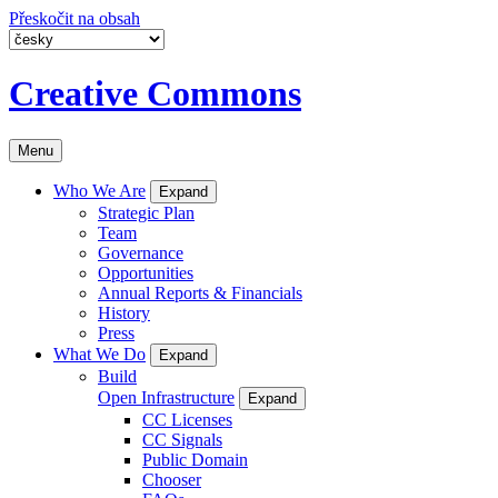
Přeskočit na obsah
Creative Commons
Menu
Who We Are
Expand
Strategic Plan
Team
Governance
Opportunities
Annual Reports & Financials
History
Press
What We Do
Expand
Build
Open Infrastructure
Expand
CC Licenses
CC Signals
Public Domain
Chooser