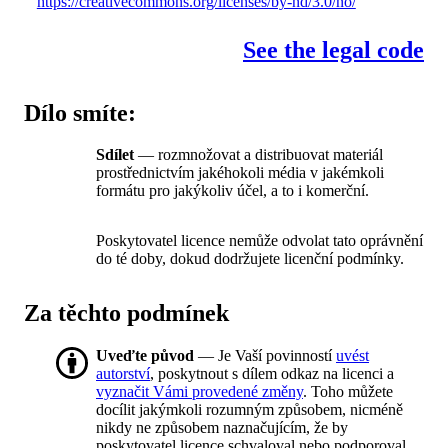
https://creativecommons.org/licenses/by-nd/3.0/no/
See the legal code
Dílo smíte:
Sdílet
— rozmnožovat a distribuovat materiál
prostřednictvím jakéhokoli média v jakémkoli
formátu pro jakýkoliv účel, a to i komerční.
Poskytovatel licence nemůže odvolat tato oprávnění
do té doby, dokud dodržujete licenční podmínky.
Za těchto podmínek
Uveďte původ
— Je Vaší povinností
uvést
autorství
, poskytnout s dílem odkaz na licenci a
vyznačit Vámi provedené změny
. Toho můžete
docílit jakýmkoli rozumným způsobem, nicméně
nikdy ne způsobem naznačujícím, že by
poskytovatel licence schvaloval nebo podporoval