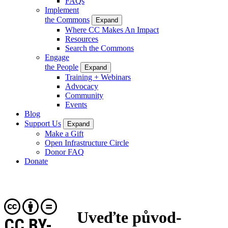
FAQs
Implement
the Commons
Expand
Where CC Makes An Impact
Resources
Search the Commons
Engage
the People
Expand
Training + Webinars
Advocacy
Community
Events
Blog
Support Us
Expand
Make a Gift
Open Infrastructure Circle
Donor FAQ
Donate
Uveďte původ-
CC BY-