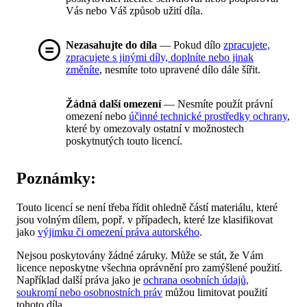
Vás nebo Váš způsob užití díla.
Nezasahujte do díla
— Pokud dílo
zpracujete,
zpracujete s jinými díly, doplníte nebo jinak
změníte
, nesmíte toto upravené dílo dále šířit.
Žádná další omezení
— Nesmíte použít právní
omezení nebo
účinné technické prostředky ochrany
,
které by omezovaly ostatní v možnostech
poskytnutých touto licencí.
Poznámky:
Touto licencí se není třeba řídit ohledně částí materiálu, které
jsou volným dílem, popř. v případech, které lze klasifikovat
jako
výjimku či omezení práva autorského
.
Nejsou poskytovány žádné záruky. Může se stát, že Vám
licence neposkytne všechna oprávnění pro zamýšlené použití.
Například další práva jako je
ochrana osobních údajů,
soukromí nebo osobnostních práv
můžou limitovat použití
tohoto díla.