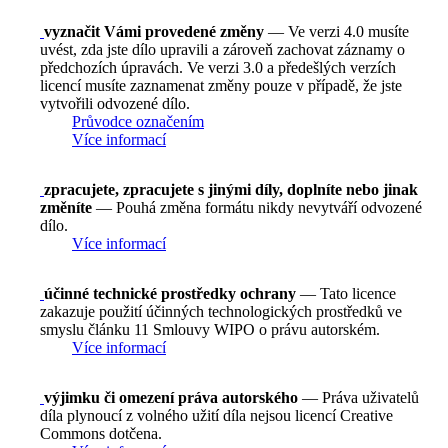
vyznačit Vámi provedené změny
— Ve verzi 4.0 musíte
uvést, zda jste dílo upravili a zároveň zachovat záznamy o
předchozích úpravách. Ve verzi 3.0 a předešlých verzích
licencí musíte zaznamenat změny pouze v případě, že jste
vytvořili odvozené dílo.
Průvodce označením
Více informací
zpracujete, zpracujete s jinými díly, doplníte nebo jinak
změníte
— Pouhá změna formátu nikdy nevytváří odvozené
dílo.
Více informací
účinné technické prostředky ochrany
— Tato licence
zakazuje použití účinných technologických prostředků ve
smyslu článku 11 Smlouvy WIPO o právu autorském.
Více informací
výjimku či omezení práva autorského
— Práva uživatelů
díla plynoucí z volného užití díla nejsou licencí Creative
Commons dotčena.