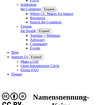
FAQs
Implement
the Commons
Expand
Where CC Makes An Impact
Resources
Search the Commons
Engage
the People
Expand
Training + Webinars
Advocacy
Community
Events
Blog
Support Us
Expand
Make a Gift
Open Infrastructure Circle
Donor FAQ
Donate
Namensnennung-
CC BY-