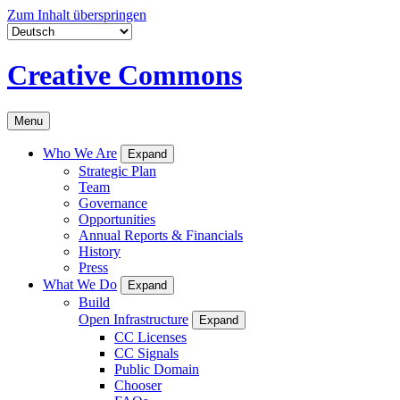
Zum Inhalt überspringen
Creative Commons
Menu
Who We Are
Expand
Strategic Plan
Team
Governance
Opportunities
Annual Reports & Financials
History
Press
What We Do
Expand
Build
Open Infrastructure
Expand
CC Licenses
CC Signals
Public Domain
Chooser