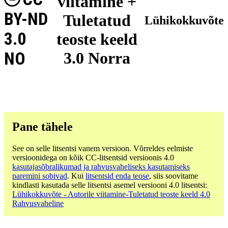
viitamine +
BY-ND
Tuletatud
Lühikokkuvõte
3.0
teoste keeld
NO
3.0 Norra
Pane tähele
See on selle litsentsi vanem versioon. Võrreldes eelmiste
versioonidega on kõik CC-litsentsid versioonis 4.0
kasutajasõbralikumad ja rahvusvaheliseks kasutamiseks
paremini sobivad
. Kui
litsentsid enda teose
, siis soovitame
kindlasti kasutada selle litsentsi asemel versiooni 4.0 litsentsi:
Lühikokkuvõte - Autorile viitamine-Tuletatud teoste keeld 4.0
Rahvusvaheline