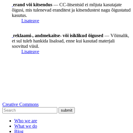
erand või kitsendus
— CC-litsentsid ei mõjuta kasutajate
õigusi, mis tulenevad eranditest ja kitsendustest nagu õigustatud
kasutus.
Lisateave
reklaami-, andmekaitse- või isiklikud õigused
— Võimalik,
et sul tuleb hankida lisaload, enne kui kasutad materjali
soovitud viisil.
Lisateave
Creative Commons
submit
Who we are
What we do
Blog