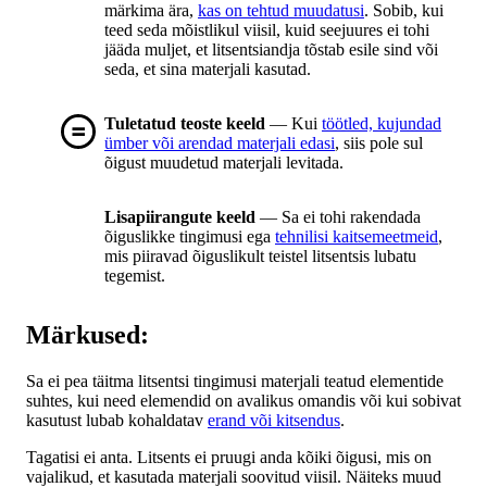
märkima ära,
kas on tehtud muudatusi
. Sobib, kui
teed seda mõistlikul viisil, kuid seejuures ei tohi
jääda muljet, et litsentsiandja tõstab esile sind või
seda, et sina materjali kasutad.
Tuletatud teoste keeld
— Kui
töötled, kujundad
ümber või arendad materjali edasi
, siis pole sul
õigust muudetud materjali levitada.
Lisapiirangute keeld
— Sa ei tohi rakendada
õiguslikke tingimusi ega
tehnilisi kaitsemeetmeid
,
mis piiravad õiguslikult teistel litsentsis lubatu
tegemist.
Märkused:
Sa ei pea täitma litsentsi tingimusi materjali teatud elementide
suhtes, kui need elemendid on avalikus omandis või kui sobivat
kasutust lubab kohaldatav
erand või kitsendus
.
Tagatisi ei anta. Litsents ei pruugi anda kõiki õigusi, mis on
vajalikud, et kasutada materjali soovitud viisil. Näiteks muud