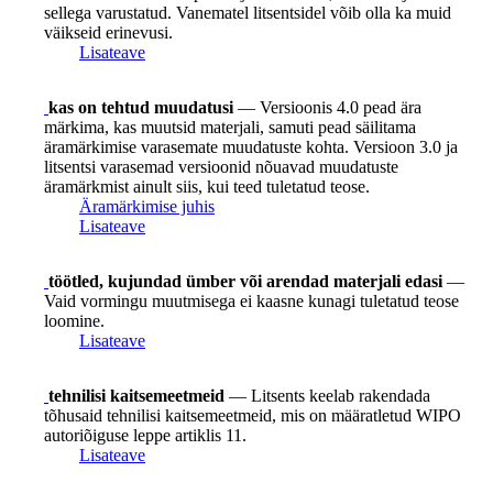
sellega varustatud. Vanematel litsentsidel võib olla ka muid
väikseid erinevusi.
Lisateave
kas on tehtud muudatusi
— Versioonis 4.0 pead ära
märkima, kas muutsid materjali, samuti pead säilitama
äramärkimise varasemate muudatuste kohta. Versioon 3.0 ja
litsentsi varasemad versioonid nõuavad muudatuste
äramärkmist ainult siis, kui teed tuletatud teose.
Äramärkimise juhis
Lisateave
töötled, kujundad ümber või arendad materjali edasi
—
Vaid vormingu muutmisega ei kaasne kunagi tuletatud teose
loomine.
Lisateave
tehnilisi kaitsemeetmeid
— Litsents keelab rakendada
tõhusaid tehnilisi kaitsemeetmeid, mis on määratletud WIPO
autoriõiguse leppe artiklis 11.
Lisateave