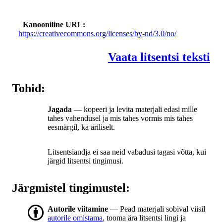
Kanooniline URL
https://creativecommons.org/licenses/by-nd/3.0/no/
Vaata litsentsi teksti
Tohid:
Jagada
— kopeeri ja levita materjali edasi mille
tahes vahendusel ja mis tahes vormis mis tahes
eesmärgil, ka äriliselt.
Litsentsiandja ei saa neid vabadusi tagasi võtta, kui
järgid litsentsi tingimusi.
Järgmistel tingimustel:
Autorile viitamine
— Pead materjali sobival viisil
autorile omistama
, tooma ära litsentsi lingi ja