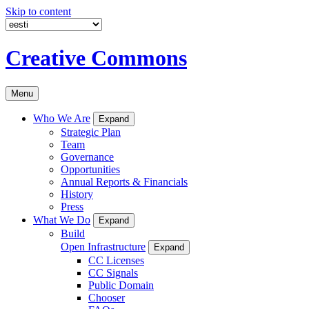
Skip to content
Creative Commons
Menu
Who We Are
Expand
Strategic Plan
Team
Governance
Opportunities
Annual Reports & Financials
History
Press
What We Do
Expand
Build
Open Infrastructure
Expand
CC Licenses
CC Signals
Public Domain
Chooser