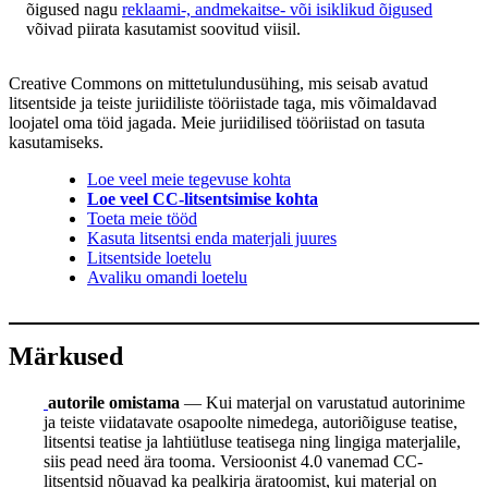
õigused nagu
reklaami-, andmekaitse- või isiklikud õigused
võivad piirata kasutamist soovitud viisil.
Creative Commons on mittetulundusühing, mis seisab avatud
litsentside ja teiste juriidiliste tööriistade taga, mis võimaldavad
loojatel oma töid jagada. Meie juriidilised tööriistad on tasuta
kasutamiseks.
Loe veel meie tegevuse kohta
Loe veel CC-litsentsimise kohta
Toeta meie tööd
Kasuta litsentsi enda materjali juures
Litsentside loetelu
Avaliku omandi loetelu
Märkused
autorile omistama
— Kui materjal on varustatud autorinime
ja teiste viidatavate osapoolte nimedega, autoriõiguse teatise,
litsentsi teatise ja lahtiütluse teatisega ning lingiga materjalile,
siis pead need ära tooma. Versioonist 4.0 vanemad CC-
litsentsid nõuavad ka pealkirja äratoomist, kui materjal on