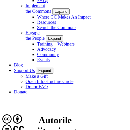
FAQs
Implement
the Commons
Expand
Where CC Makes An Impact
Resources
Search the Commons
Engage
the People
Expand
Training + Webinars
Advocacy
Community
Events
Blog
Support Us
Expand
Make a Gift
Open Infrastructure Circle
Donor FAQ
Donate
Autorile
CC