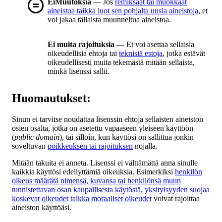
EiMuutoksia
— Jos
remiksaat tai muokkaat
aineistoa taikka luot sen pohjalta uusia aineistoja
, et
voi jakaa tällaista muunneltua aineistoa.
Ei muita rajoituksia
— Et voi asettaa sellaisia
oikeudellisia ehtoja tai
teknisiä estoja
, jotka estävät
oikeudellisesti muita tekemästä mitään sellaista,
minkä lisenssi sallii.
Huomautukset:
Sinun ei tarvitse noudattaa lisenssin ehtoja sellaisten aineiston
osien osalta, jotka on asetettu vapaaseen yleiseen käyttöön
(
public domain
), tai silloin, kun käyttösi on sallittua jonkin
soveltuvan
poikkeuksen tai rajoituksen
nojalla.
Mitään takuita ei anneta. Lisenssi ei välttämättä anna sinulle
kaikkia käyttösi edellyttämiä oikeuksia. Esimerkiksi
henkilön
oikeus määrätä nimensä, kuvansa tai henkilönsä muun
tunnistettavan osan kaupallisesta käytöstä, yksityisyyden suojaa
koskevat oikeudet taikka moraaliset oikeudet
voivat rajoittaa
aineiston käyttöäsi.