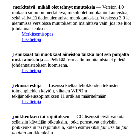
merkittävä, mikäli olet tehnyt muutoksia
— Version 4.0
mukaan sinun on merkittävä, mikäli olet muokannut aineistoa,
sekä säilyttää tiedot aiemmista muokkauksista. Versiossa 3.0 ja
aiemmissa versioissa muutokset on mainittava vain, jos itse luot
johdannaisteoksen.
Merkitsemisopas
Lisätietoja
remiksaat tai muokkaat aineistoa taikka luot sen pohjalta
uusia aineistoja
— Pelkkää formaatin muuttamista ei pidetä
johdannaisteoksen luomisena.
Lisätietoja
teknisiä estoja
— Lisenssi kieltää tehokkaiden teknisten
toimenpiteiden käytön, viitaten WIPO:n
tekijänoikeussopimuksen 11 artiklan määritelmään.
Lisätietoja
poikkeuksen tai rajoituksen
— CC-lisenssit eivät vaikuta
sellaisiin käyttäjän oikeuksiin, jotka perustuvat erityisiin
poikkeuksiin tai rajoituksiin, kuten esimerkiksi
fair use
tai
fair
dealing
-poikkeuksiin.