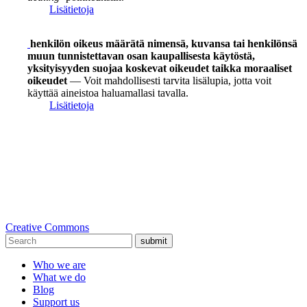
Lisätietoja
henkilön oikeus määrätä nimensä, kuvansa tai henkilönsä
muun tunnistettavan osan kaupallisesta käytöstä,
yksityisyyden suojaa koskevat oikeudet taikka moraaliset
oikeudet
— Voit mahdollisesti tarvita lisälupia, jotta voit
käyttää aineistoa haluamallasi tavalla.
Lisätietoja
Creative Commons
submit
Who we are
What we do
Blog
Support us