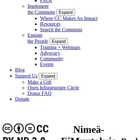
FAQs
Implement
the Commons
Expand
Where CC Makes An Impact
Resources
Search the Commons
Engage
the People
Expand
Training + Webinars
Advocacy
Community
Events
Blog
Support Us
Expand
Make a Gift
Open Infrastructure Circle
Donor FAQ
Donate
CC
Nimeä-