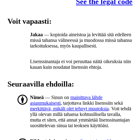
See the legal code
Voit vapaasti:
Jakaa
— kopioida aineistoa ja levittää sitä edelleen
missä tahansa välineessä ja muodossa missä tahansa
tarkoituksessa, myös kaupallisesti.
Lisenssinantaja ei voi peruuttaa näitä oikeuksia niin
kauan kuin noudatat lisenssin ehtoja.
Seuraavilla ehdoilla:
Nimeä
— Sinun on
mainittava lähde
asianmukaisesti
, tarjottava linkki lisenssiin sekä
merkittävä, mikäli olet tehnyt muutoksia
. Voit tehdä
yllä olevan millä tahansa kohtuullisella tavalla,
mutta et siten, että annat ymmärtää lisenssinantajan
suosittelevan sinua tai teoksen käyttöäsi.