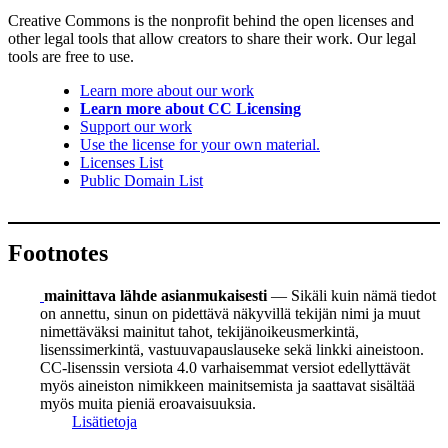
Creative Commons is the nonprofit behind the open licenses and
other legal tools that allow creators to share their work. Our legal
tools are free to use.
Learn more about our work
Learn more about CC Licensing
Support our work
Use the license for your own material.
Licenses List
Public Domain List
Footnotes
mainittava lähde asianmukaisesti
— Sikäli kuin nämä tiedot
on annettu, sinun on pidettävä näkyvillä tekijän nimi ja muut
nimettäväksi mainitut tahot, tekijänoikeusmerkintä,
lisenssimerkintä, vastuuvapauslauseke sekä linkki aineistoon.
CC-lisenssin versiota 4.0 varhaisemmat versiot edellyttävät
myös aineiston nimikkeen mainitsemista ja saattavat sisältää
myös muita pieniä eroavaisuuksia.
Lisätietoja