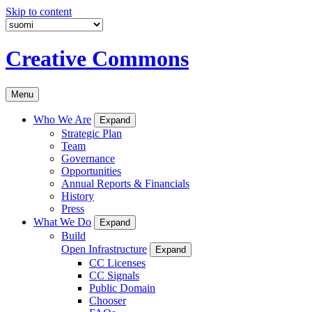
Skip to content
Creative Commons
Menu
Who We Are
Expand
Strategic Plan
Team
Governance
Opportunities
Annual Reports & Financials
History
Press
What We Do
Expand
Build
Open Infrastructure
Expand
CC Licenses
CC Signals
Public Domain
Chooser