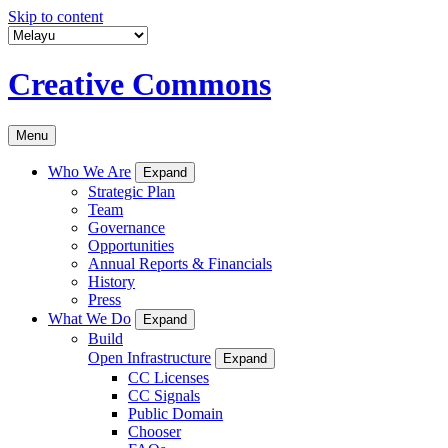
Skip to content
Creative Commons
Menu
Who We Are
Expand
Strategic Plan
Team
Governance
Opportunities
Annual Reports & Financials
History
Press
What We Do
Expand
Build
Open Infrastructure
Expand
CC Licenses
CC Signals
Public Domain
Chooser