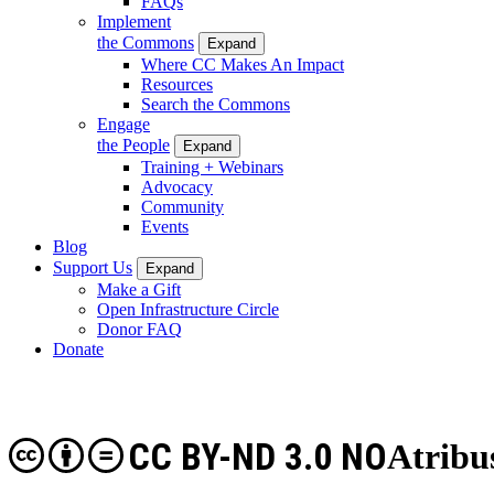
FAQs
Implement
the Commons
Expand
Where CC Makes An Impact
Resources
Search the Commons
Engage
the People
Expand
Training + Webinars
Advocacy
Community
Events
Blog
Support Us
Expand
Make a Gift
Open Infrastructure Circle
Donor FAQ
Donate
CC BY-ND 3.0 NO
Atribu