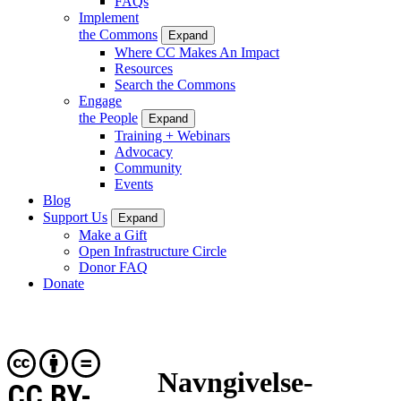
FAQs
Implement
the Commons
Expand
Where CC Makes An Impact
Resources
Search the Commons
Engage
the People
Expand
Training + Webinars
Advocacy
Community
Events
Blog
Support Us
Expand
Make a Gift
Open Infrastructure Circle
Donor FAQ
Donate
Navngivelse-
CC BY-