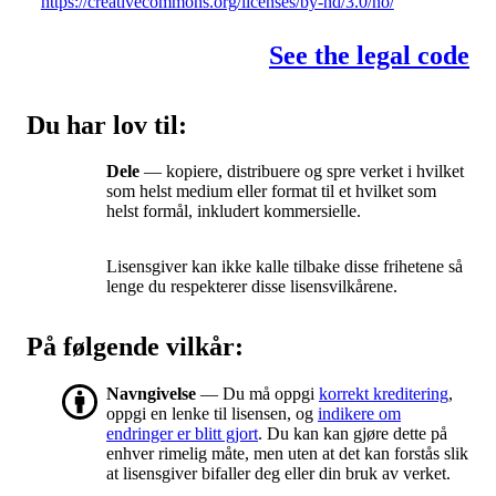
https://creativecommons.org/licenses/by-nd/3.0/no/
See the legal code
Du har lov til:
Dele
— kopiere, distribuere og spre verket i hvilket
som helst medium eller format til et hvilket som
helst formål, inkludert kommersielle.
Lisensgiver kan ikke kalle tilbake disse frihetene så
lenge du respekterer disse lisensvilkårene.
På følgende vilkår:
Navngivelse
— Du må oppgi
korrekt kreditering
,
oppgi en lenke til lisensen, og
indikere om
endringer er blitt gjort
. Du kan kan gjøre dette på
enhver rimelig måte, men uten at det kan forstås slik
at lisensgiver bifaller deg eller din bruk av verket.