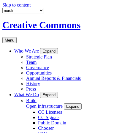
Skip to content
Creative Commons
Menu
Who We Are
Expand
Strategic Plan
Team
Governance
Opportunities
Annual Reports & Financials
History
Press
What We Do
Expand
Build
Open Infrastructure
Expand
CC Licenses
CC Signals
Public Domain
Chooser