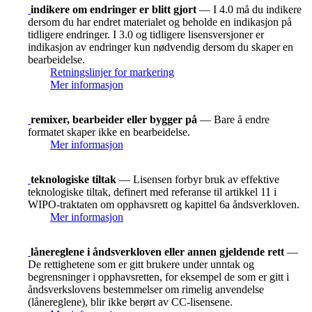
indikere om endringer er blitt gjort
— I 4.0 må du indikere
dersom du har endret materialet og beholde en indikasjon på
tidligere endringer. I 3.0 og tidligere lisensversjoner er
indikasjon av endringer kun nødvendig dersom du skaper en
bearbeidelse.
Retningslinjer for markering
Mer informasjon
remixer, bearbeider eller bygger på
— Bare å endre
formatet skaper ikke en bearbeidelse.
Mer informasjon
teknologiske tiltak
— Lisensen forbyr bruk av effektive
teknologiske tiltak, definert med referanse til artikkel 11 i
WIPO-traktaten om opphavsrett og kapittel 6a åndsverkloven.
Mer informasjon
lånereglene i åndsverkloven eller annen gjeldende rett
—
De rettighetene som er gitt brukere under unntak og
begrensninger i opphavsretten, for eksempel de som er gitt i
åndsverkslovens bestemmelser om rimelig anvendelse
(lånereglene), blir ikke berørt av CC-lisensene.