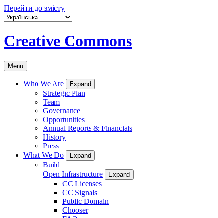
Перейти до змісту
Creative Commons
Menu
Who We Are
Expand
Strategic Plan
Team
Governance
Opportunities
Annual Reports & Financials
History
Press
What We Do
Expand
Build
Open Infrastructure
Expand
CC Licenses
CC Signals
Public Domain
Chooser