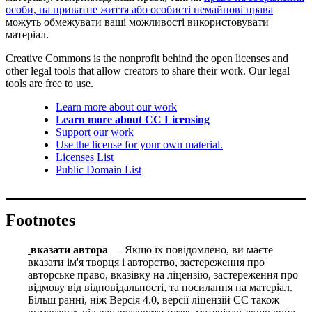
особи, на приватне життя або особисті немайнові права
можуть обмежувати ваші можливості використовувати
матеріал.
Creative Commons is the nonprofit behind the open licenses and
other legal tools that allow creators to share their work. Our legal
tools are free to use.
Learn more about our work
Learn more about CC Licensing
Support our work
Use the license for your own material.
Licenses List
Public Domain List
Footnotes
вказати автора
— Якщо їх повідомлено, ви маєте
вказати ім'я творця і авторство, застереження про
авторське право, вказівку на ліцензію, застереження про
відмову від відповідальності, та посилання на матеріал.
Більш ранні, ніж Версія 4.0, версії ліцензій CC також