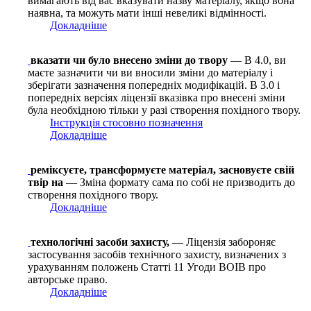
вимагають від вас вказувати назву матеріалу, якщо вона
наявна, та можуть мати інші невеликі відмінності.
Докладніше
вказати чи було внесено зміни до твору
— В 4.0, ви
маєте зазначити чи ви вносили зміни до матеріалу і
зберігати зазначення попередніх модифікацій. В 3.0 і
попередніх версіях ліцензії вказівка про внесені зміни
була необхідною тільки у разі створення похідного твору.
Інструкція стосовно позначення
Докладніше
реміксуєте, трансформуєте матеріал, засновуєте свій
твір на
— Зміна формату сама по собі не призводить до
створення похідного твору.
Докладніше
технологічні засоби захисту,
— Ліцензія забороняє
застосування засобів технічного захисту, визначених з
урахуванням положень Статті 11 Угоди ВОІВ про
авторське право.
Докладніше