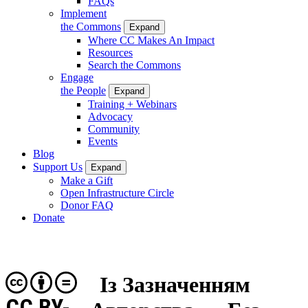
FAQs
Implement
the Commons
Expand
Where CC Makes An Impact
Resources
Search the Commons
Engage
the People
Expand
Training + Webinars
Advocacy
Community
Events
Blog
Support Us
Expand
Make a Gift
Open Infrastructure Circle
Donor FAQ
Donate
Із Зазначенням
CC BY-