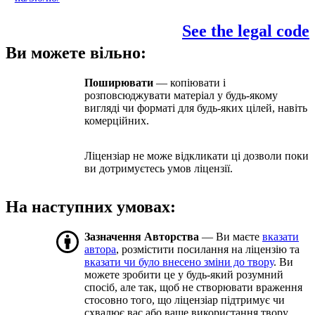
See the legal code
Ви можете вільно:
Поширювати
— копіювати і
розповсюджувати матеріал у будь-якому
вигляді чи форматі для будь-яких цілей, навіть
комерційних.
Ліцензіар не може відкликати ці дозволи поки
ви дотримуєтесь умов ліцензії.
На наступних умовах:
Зазначення Авторства
— Ви маєте
вказати
автора
, розмістити посилання на ліцензію та
вказати чи було внесено зміни до твору
. Ви
можете зробити це у будь-який розумний
спосіб, але так, щоб не створювати враження
стосовно того, що ліцензіар підтримує чи
схвалює вас або ваше використання твору.