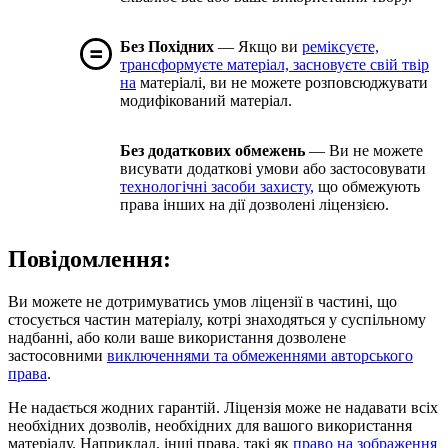
Без Похідних
— Якщо ви
реміксуєте,
трансформуєте матеріал, засновуєте свій твір
на
матеріалі, ви не можете розповсюджувати
модифікований матеріал.
Без додаткових обмежень
— Ви не можете
висувати додаткові умови або застосовувати
технологічні засоби захисту,
що обмежують
права інших на дії дозволені ліцензією.
Повідомлення:
Ви можете не дотримуватись умов ліцензії в частині, що
стосується частин матеріалу, котрі знаходяться у суспільному
надбанні, або коли ваше використання дозволене
застосовними
виключеннями та обмеженнями авторського
права
.
Не надається жодних гарантій. Ліцензія може не надавати всіх
необхідних дозволів, необхідних для вашого використання
матеріалу. Наприклад, інші права, такі як
право на зображення