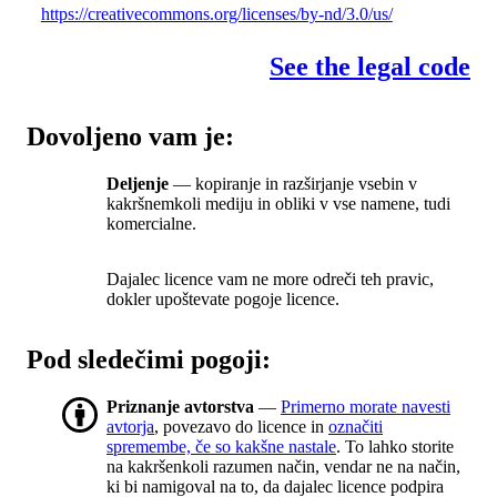
https://creativecommons.org/licenses/by-nd/3.0/us/
See the legal code
Dovoljeno vam je:
Deljenje
— kopiranje in razširjanje vsebin v
kakršnemkoli mediju in obliki v vse namene, tudi
komercialne.
Dajalec licence vam ne more odreči teh pravic,
dokler upoštevate pogoje licence.
Pod sledečimi pogoji:
Priznanje avtorstva
—
Primerno morate navesti
avtorja
, povezavo do licence in
označiti
spremembe, če so kakšne nastale
. To lahko storite
na kakršenkoli razumen način, vendar ne na način,
ki bi namigoval na to, da dajalec licence podpira