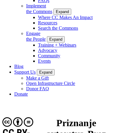
FAQs
Implement
the Commons
Expand
Where CC Makes An Impact
Resources
Search the Commons
Engage
the People
Expand
Training + Webinars
Advocacy
Community
Events
Blog
Support Us
Expand
Make a Gift
Open Infrastructure Circle
Donor FAQ
Donate
Priznanje
CC BY-