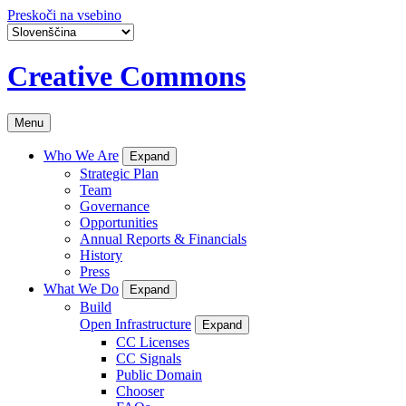
Preskoči na vsebino
Creative Commons
Menu
Who We Are
Expand
Strategic Plan
Team
Governance
Opportunities
Annual Reports & Financials
History
Press
What We Do
Expand
Build
Open Infrastructure
Expand
CC Licenses
CC Signals
Public Domain
Chooser