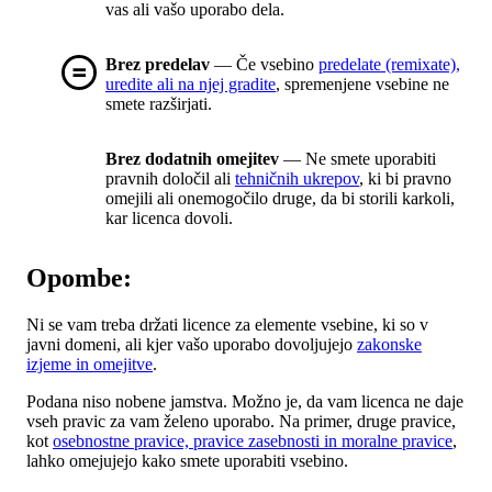
vas ali vašo uporabo dela.
Brez predelav
— Če vsebino
predelate (remixate),
uredite ali na njej gradite
, spremenjene vsebine ne
smete razširjati.
Brez dodatnih omejitev
— Ne smete uporabiti
pravnih določil ali
tehničnih ukrepov
, ki bi pravno
omejili ali onemogočilo druge, da bi storili karkoli,
kar licenca dovoli.
Opombe:
Ni se vam treba držati licence za elemente vsebine, ki so v
javni domeni, ali kjer vašo uporabo dovoljujejo
zakonske
izjeme in omejitve
.
Podana niso nobene jamstva. Možno je, da vam licenca ne daje
vseh pravic za vam želeno uporabo. Na primer, druge pravice,
kot
osebnostne pravice, pravice zasebnosti in moralne pravice
,
lahko omejujejo kako smete uporabiti vsebino.