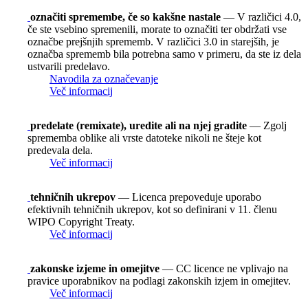
označiti spremembe, če so kakšne nastale
— V različici 4.0,
če ste vsebino spremenili, morate to označiti ter obdržati vse
označbe prejšnjih sprememb. V različici 3.0 in starejših, je
označba sprememb bila potrebna samo v primeru, da ste iz dela
ustvarili predelavo.
Navodila za označevanje
Več informacij
predelate (remixate), uredite ali na njej gradite
— Zgolj
sprememba oblike ali vrste datoteke nikoli ne šteje kot
predevala dela.
Več informacij
tehničnih ukrepov
— Licenca prepoveduje uporabo
efektivnih tehničnih ukrepov, kot so definirani v 11. členu
WIPO Copyright Treaty.
Več informacij
zakonske izjeme in omejitve
— CC licence ne vplivajo na
pravice uporabnikov na podlagi zakonskih izjem in omejitev.
Več informacij