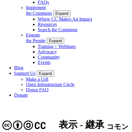
FAQs
Implement
the Commons
Expand
Where CC Makes An Impact
Resources
Search the Commons
Engage
the People
Expand
Training + Webinars
Advocacy
Community
Events
Blog
Support Us
Expand
Make a Gift
Open Infrastructure Circle
Donor FAQ
Donate
表示 - 継承
CC
コモン