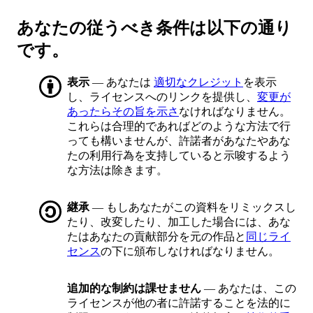
あなたの従うべき条件は以下の通り
です。
表示
— あなたは
適切なクレジット
を表示
し、ライセンスへのリンクを提供し、
変更が
あったらその旨を示さ
なければなりません。
これらは合理的であればどのような方法で行
っても構いませんが、許諾者があなたやあな
たの利用行為を支持していると示唆するよう
な方法は除きます。
継承
— もしあなたがこの資料をリミックスし
たり、改変したり、加工した場合には、あな
たはあなたの貢献部分を元の作品と
同じライ
センス
の下に頒布しなければなりません。
追加的な制約は課せません
— あなたは、この
ライセンスが他の者に許諾することを法的に