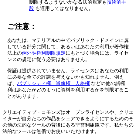
制限するようないかなる法的規定も
技術的手
段
も適用してはなりません。
ご注意：
あなたは、マテリアルの中でパブリック・ドメインに属
している部分に関して、あるいはあなたの利用が著作権
法上の
例外や権利制限規定
にもとづく場合には、ライセ
ンスの規定に従う必要はありません。
保証は提供されていません。ライセンスはあなたの利用
に必要な全ての許諾を与えないかも知れません。例え
ば、
パブリシティ権、肖像権、人格権
などの他の諸権
利はあなたがどのように資料を利用するかを制限するこ
とがあります。
クリエイティブ・コモンズはオープンライセンスや、クリエ
イターが自分たちの作品をシェアできるようにするためのそ
の他の法的なツールの背後にある非営利組織です。私たちの
法的なツールは無償でお使いいただけます。