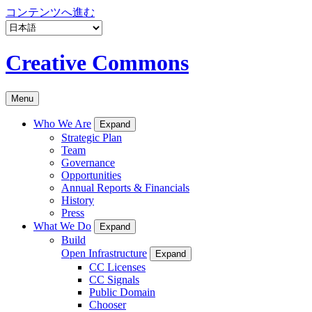
コンテンツへ進む
Creative Commons
Menu
Who We Are
Expand
Strategic Plan
Team
Governance
Opportunities
Annual Reports & Financials
History
Press
What We Do
Expand
Build
Open Infrastructure
Expand
CC Licenses
CC Signals
Public Domain
Chooser