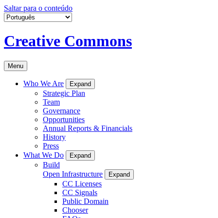
Saltar para o conteúdo
Creative Commons
Menu
Who We Are
Expand
Strategic Plan
Team
Governance
Opportunities
Annual Reports & Financials
History
Press
What We Do
Expand
Build
Open Infrastructure
Expand
CC Licenses
CC Signals
Public Domain
Chooser