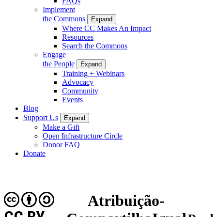
FAQs
Implement
the Commons
Expand
Where CC Makes An Impact
Resources
Search the Commons
Engage
the People
Expand
Training + Webinars
Advocacy
Community
Events
Blog
Support Us
Expand
Make a Gift
Open Infrastructure Circle
Donor FAQ
Donate
Atribuição-