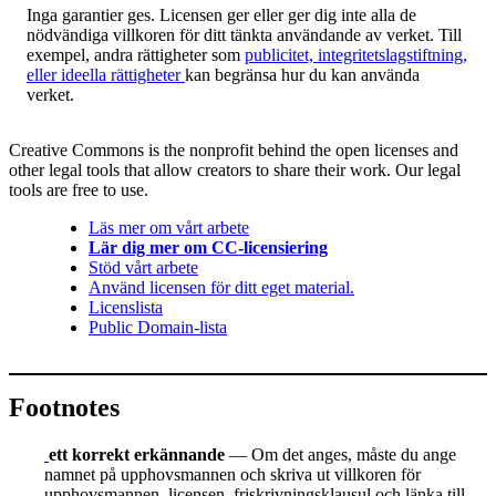
Inga garantier ges. Licensen ger eller ger dig inte alla de
nödvändiga villkoren för ditt tänkta användande av verket. Till
exempel, andra rättigheter som
publicitet, integritetslagstiftning,
eller ideella rättigheter
kan begränsa hur du kan använda
verket.
Creative Commons is the nonprofit behind the open licenses and
other legal tools that allow creators to share their work. Our legal
tools are free to use.
Läs mer om vårt arbete
Lär dig mer om CC-licensiering
Stöd vårt arbete
Använd licensen för ditt eget material.
Licenslista
Public Domain-lista
Footnotes
ett korrekt erkännande
— Om det anges, måste du ange
namnet på upphovsmannen och skriva ut villkoren för
upphovsmannen, licensen, friskrivningsklausul och länka till