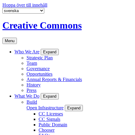
Hoppa över till innehåll
Creative Commons
Menu
Who We Are
Expand
Strategic Plan
Team
Governance
Opportunities
Annual Reports & Financials
History
Press
What We Do
Expand
Build
Open Infrastructure
Expand
CC Licenses
CC Signals
Public Domain
Chooser