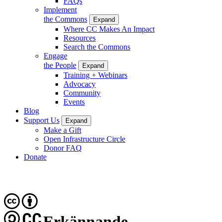
FAQs
Implement
the Commons
Expand
Where CC Makes An Impact
Resources
Search the Commons
Engage
the People
Expand
Training + Webinars
Advocacy
Community
Events
Blog
Support Us
Expand
Make a Gift
Open Infrastructure Circle
Donor FAQ
Donate
CC
Erkännande-