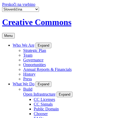
Preskoči na vsebino
Creative Commons
Menu
Who We Are
Expand
Strategic Plan
Team
Governance
Opportunities
Annual Reports & Financials
History
Press
What We Do
Expand
Build
Open Infrastructure
Expand
CC Licenses
CC Signals
Public Domain
Chooser