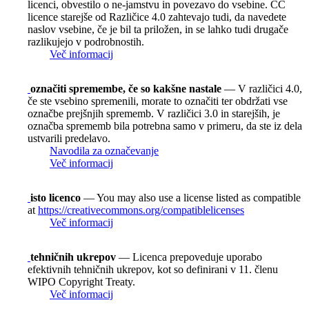
licenci, obvestilo o ne-jamstvu in povezavo do vsebine. CC
licence starejše od Različice 4.0 zahtevajo tudi, da navedete
naslov vsebine, če je bil ta priložen, in se lahko tudi drugače
razlikujejo v podrobnostih.
Več informacij
označiti spremembe, če so kakšne nastale
— V različici 4.0,
če ste vsebino spremenili, morate to označiti ter obdržati vse
označbe prejšnjih sprememb. V različici 3.0 in starejših, je
označba sprememb bila potrebna samo v primeru, da ste iz dela
ustvarili predelavo.
Navodila za označevanje
Več informacij
isto licenco
— You may also use a license listed as compatible
at
https://creativecommons.org/compatiblelicenses
Več informacij
tehničnih ukrepov
— Licenca prepoveduje uporabo
efektivnih tehničnih ukrepov, kot so definirani v 11. členu
WIPO Copyright Treaty.
Več informacij