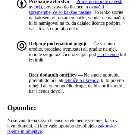
Priznanje avtorstva
—
Primerno morate navesti
avtorja
, povezavo do licence in
označiti
spremembe, če so kakšne nastale
. To lahko storite
na kakršenkoli razumen način, vendar ne na način,
ki bi namigoval na to, da dajalec licence podpira
vas ali vašo uporabo dela.
Deljenje pod enakimi pogoji
— Če vsebino
uredite, predelate (remixate) ali gradite na njej,
morate svojo različico razširjati pod
isto licenco
kot
izvirnik.
Brez dodatnih omejitev
— Ne smete uporabiti
pravnih določil ali
tehničnih ukrepov
, ki bi pravno
omejili ali onemogočilo druge, da bi storili karkoli,
kar licenca dovoli.
Opombe:
Ni se vam treba držati licence za elemente vsebine, ki so v
javni domeni, ali kjer vašo uporabo dovoljujejo
zakonske
izjeme in omejitve
.