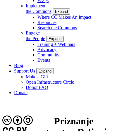
FAQs
Implement
the Commons
Expand
Where CC Makes An Impact
Resources
Search the Commons
Engage
the People
Expand
Training + Webinars
Advocacy
Community
Events
Blog
Support Us
Expand
Make a Gift
Open Infrastructure Circle
Donor FAQ
Donate
Priznanje
CC BY-