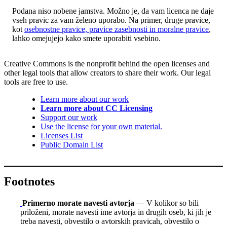
Podana niso nobene jamstva. Možno je, da vam licenca ne daje
vseh pravic za vam želeno uporabo. Na primer, druge pravice,
kot
osebnostne pravice, pravice zasebnosti in moralne pravice
,
lahko omejujejo kako smete uporabiti vsebino.
Creative Commons is the nonprofit behind the open licenses and
other legal tools that allow creators to share their work. Our legal
tools are free to use.
Learn more about our work
Learn more about CC Licensing
Support our work
Use the license for your own material.
Licenses List
Public Domain List
Footnotes
Primerno morate navesti avtorja
— V kolikor so bili
priloženi, morate navesti ime avtorja in drugih oseb, ki jih je
treba navesti, obvestilo o avtorskih pravicah, obvestilo o