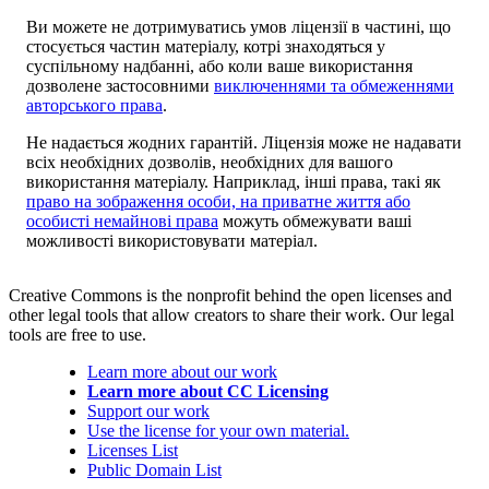
Ви можете не дотримуватись умов ліцензії в частині, що
стосується частин матеріалу, котрі знаходяться у
суспільному надбанні, або коли ваше використання
дозволене застосовними
виключеннями та обмеженнями
авторського права
.
Не надається жодних гарантій. Ліцензія може не надавати
всіх необхідних дозволів, необхідних для вашого
використання матеріалу. Наприклад, інші права, такі як
право на зображення особи, на приватне життя або
особисті немайнові права
можуть обмежувати ваші
можливості використовувати матеріал.
Creative Commons is the nonprofit behind the open licenses and
other legal tools that allow creators to share their work. Our legal
tools are free to use.
Learn more about our work
Learn more about CC Licensing
Support our work
Use the license for your own material.
Licenses List
Public Domain List