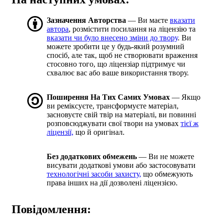
Зазначення Авторства
— Ви маєте
вказати
автора
, розмістити посилання на ліцензію та
вказати чи було внесено зміни до твору
. Ви
можете зробити це у будь-який розумний
спосіб, але так, щоб не створювати враження
стосовно того, що ліцензіар підтримує чи
схвалює вас або ваше використання твору.
Поширення На Тих Самих Умовах
— Якщо
ви реміксуєте, трансформуєте матеріал,
засновуєте свій твір на матеріалі, ви повинні
розповсюджувати свої твори на умовах
тієї ж
ліцензії,
що й оригінал.
Без додаткових обмежень
— Ви не можете
висувати додаткові умови або застосовувати
технологічні засоби захисту,
що обмежують
права інших на дії дозволені ліцензією.
Повідомлення: