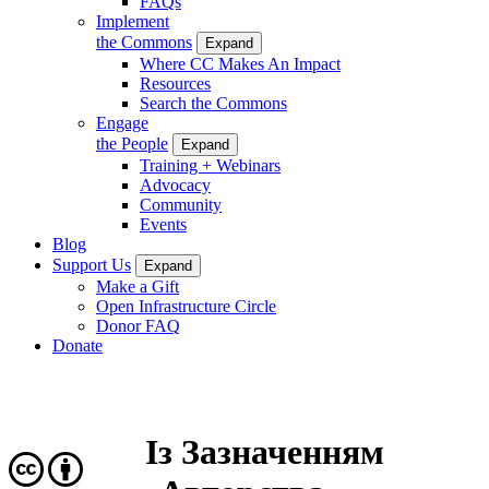
FAQs
Implement
the Commons
Expand
Where CC Makes An Impact
Resources
Search the Commons
Engage
the People
Expand
Training + Webinars
Advocacy
Community
Events
Blog
Support Us
Expand
Make a Gift
Open Infrastructure Circle
Donor FAQ
Donate
Із Зазначенням