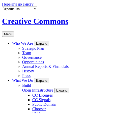
Перейти до змісту
Creative Commons
Menu
Who We Are
Expand
Strategic Plan
Team
Governance
Opportunities
Annual Reports & Financials
History
Press
What We Do
Expand
Build
Open Infrastructure
Expand
CC Licenses
CC Signals
Public Domain
Chooser