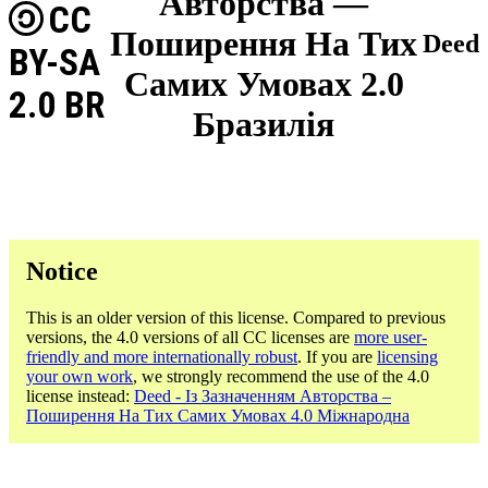
Авторства —
CC
Поширення На Тих
Deed
BY-SA
Самих Умовах 2.0
2.0 BR
Бразилія
Notice
This is an older version of this license. Compared to previous
versions, the 4.0 versions of all CC licenses are
more user-
friendly and more internationally robust
. If you are
licensing
your own work
, we strongly recommend the use of the 4.0
license instead:
Deed - Із Зазначенням Авторства –
Поширення На Тих Самих Умовах 4.0 Міжнародна