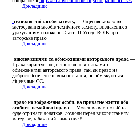
compatible at
https://creativecommons.org/compatiblelicenses
Докладніше
технологічні засоби захисту,
— Ліцензія забороняє
застосування засобів технічного захисту, визначених з
урахуванням положень Статті 11 Угоди ВОІВ про
авторське право.
Докладніше
виключеннями та обмеженнями авторського права
—
Права користувачів, встановлені винятками і
обмеженнями авторського права, такі як право на
добросовісне і чесне використання, не обмежуються
ліцензіями СС.
Докладніше
право на зображення особи, на приватне життя або
особисті немайнові права
— Можливо вам потрібно
буде отримати додаткові дозволи перед використанням
матеріалу у бажаний вами спосіб.
Докладніше