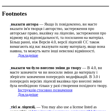
Footnotes
вказати автора
— Якщо їх повідомлено, ви маєте
вказати ім'я творця і авторство, застереження про
авторське право, вказівку на ліцензію, застереження про
відмову від відповідальності, та посилання на матеріал.
Більш ранні, ніж Версія 4.0, версії ліцензій CC також
вимагають від вас вказувати назву матеріалу, якщо вона
наявна, та можуть мати інші невеликі відмінності.
Докладніше
вказати чи було внесено зміни до твору
— В 4.0, ви
маєте зазначити чи ви вносили зміни до матеріалу і
зберігати зазначення попередніх модифікацій. В 3.0 і
попередніх версіях ліцензії вказівка про внесені зміни
була необхідною тільки у разі створення похідного твору.
Інструкція стосовно позначення
Докладніше
тієї ж ліцензії,
— You may also use a license listed as