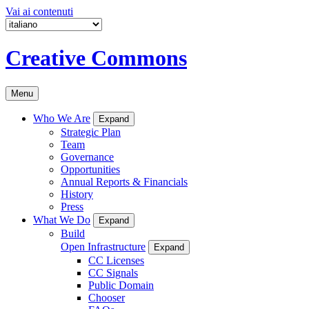
Vai ai contenuti
Creative Commons
Menu
Who We Are
Expand
Strategic Plan
Team
Governance
Opportunities
Annual Reports & Financials
History
Press
What We Do
Expand
Build
Open Infrastructure
Expand
CC Licenses
CC Signals
Public Domain
Chooser