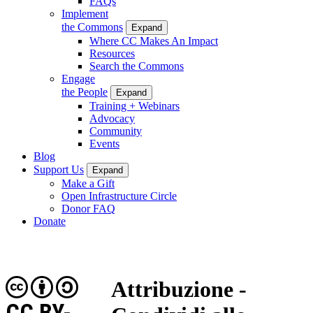
FAQs
Implement
the Commons
Expand
Where CC Makes An Impact
Resources
Search the Commons
Engage
the People
Expand
Training + Webinars
Advocacy
Community
Events
Blog
Support Us
Expand
Make a Gift
Open Infrastructure Circle
Donor FAQ
Donate
Attribuzione -
CC BY-