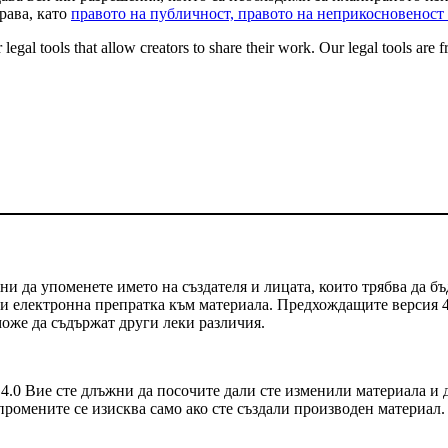
рава, като
правото на публичност, правото на неприкосновеност
gal tools that allow creators to share their work. Our legal tools are fr
и да упоменете името на създателя и лицата, които трябва да бъ
т и електронна препратка към материала. Предхождащите версия 
 може да съдържат други леки различия.
.0 Вие сте длъжни да посочите дали сте изменили материала и 
промените се изисква само ако сте създали производен материал.