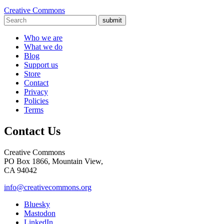
Creative Commons
submit
Who we are
What we do
Blog
Support us
Store
Contact
Privacy
Policies
Terms
Contact Us
Creative Commons
PO Box 1866, Mountain View,
CA 94042
info@creativecommons.org
Bluesky
Mastodon
LinkedIn