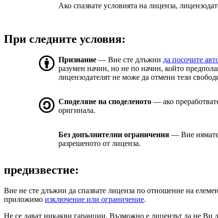
Ако спазвате условията на лиценза, лицензодат
При следните условия:
Признание
— Вие сте длъжни
да посочите авт
разумен начин, но не по начин, който предпола
лицензодателят не може да отмени тези свобод
Споделяне на споделеното
— ако преработвате
оригинала.
Без допълнителни ограничения
— Вие нямате
разрешеното от лиценза.
предизвестие:
Вие не сте длъжни да спазвате лиценза по отношение на елемен
приложимо
изключение или ограничение
.
Не се дават никакви гаранции. Възможно е лицензът да не Ви д