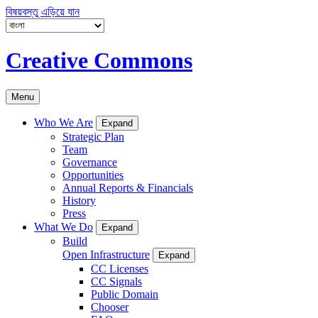
বিষয়বস্তু এড়িয়ে যান
Creative Commons
Menu
Who We Are
Expand
Strategic Plan
Team
Governance
Opportunities
Annual Reports & Financials
History
Press
What We Do
Expand
Build
Open Infrastructure
Expand
CC Licenses
CC Signals
Public Domain
Chooser