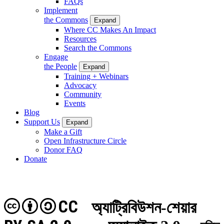
FAQs
Implement
the Commons
Expand
Where CC Makes An Impact
Resources
Search the Commons
Engage
the People
Expand
Training + Webinars
Advocacy
Community
Events
Blog
Support Us
Expand
Make a Gift
Open Infrastructure Circle
Donor FAQ
Donate
CC
অ্যাট্রিবিউশন-শেয়ার