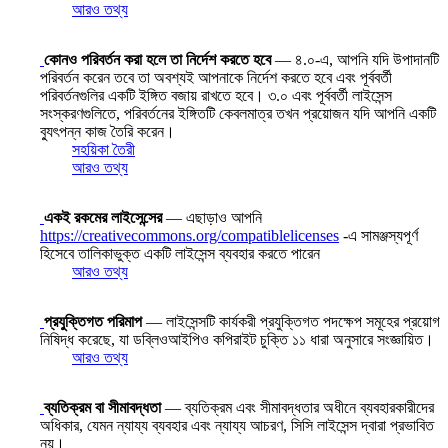
আরও তথ্য
কোনও পরিবর্তন করা হলে তা নির্দেশ করতে হবে
— ৪.০-এ, আপনি যদি উপাদানটি
পরিবর্তন করেন তবে তা অবশ্যই আপনাকে নির্দেশ করতে হবে এবং পূর্ববর্তী
পরিবর্তনগুলির একটি ইঙ্গিত বজায় রাখতে হবে। ৩.০ এবং পূর্ববর্তী লাইসেন্স
সংস্করণগুলিতে, পরিবর্তনের ইঙ্গিতটি কেবলমাত্র তখন প্রয়োজন যদি আপনি একটি
ব্যুৎপন্ন কাজ তৈরি করেন।
সহয়িকা তৈরী
আরও তথ্য
একই রকমের লাইসেন্সের
— এছাড়াও আপনি
https://creativecommons.org/compatiblelicenses
-এ সামঞ্জস্যপূর্ণ
হিসেবে তালিকাভুক্ত একটি লাইসেন্স ব্যবহার করতে পারেন
আরও তথ্য
প্রযুক্তিগত পরিমাপ
— লাইসেন্সটি কার্যকরী প্রযুক্তিগত পদক্ষেপ সমূহের প্রয়োগ
নিষিদ্ধ করেছে, যা ডব্লিওআইপিও কপিরাইট চুক্তি ১১ ধারা অনুসারে সংজ্ঞায়িত।
আরও তথ্য
ব্যতিক্রম বা সীমাবদ্ধতা
— ব্যতিক্রম এবং সীমাবদ্ধতার অধীনে ব্যবহারকারীদের
অধিকার, যেমন ন্যায্য ব্যবহার এবং ন্যায্য আচরণ, সিসি লাইসেন্স দ্বারা প্রভাবিত
নয়।