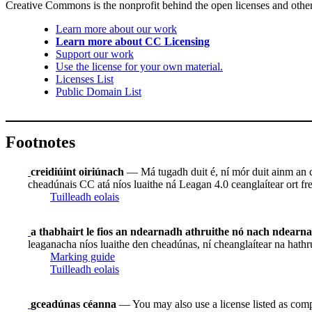
Creative Commons is the nonprofit behind the open licenses and other le
Learn more about our work
Learn more about CC Licensing
Support our work
Use the license for your own material.
Licenses List
Public Domain List
Footnotes
creidiúint oiriúnach
— Má tugadh duit é, ní mór duit ainm an ch
cheadúnais CC atá níos luaithe ná Leagan 4.0 ceanglaítear ort frei
Tuilleadh eolais
a thabhairt le fios an ndearnadh athruithe nó nach ndearn
leaganacha níos luaithe den cheadúnas, ní cheanglaítear na hathr
Marking guide
Tuilleadh eolais
gceadúnas céanna
— You may also use a license listed as comp