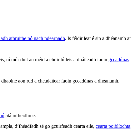
rnadh athruithe nó nach ndearnadh
. Is féidir leat é sin a dhéanamh ar
 ní mór duit an méid a chuir tú leis a dháileadh faoin
gceadúnas
 ar dhaoine aon rud a cheadaítear faoin gceadúnas a dhéanamh.
nnú
atá infheidhme.
ampla, d’fhéadfadh sé go gcuirfeadh cearta eile,
cearta poiblíochta,