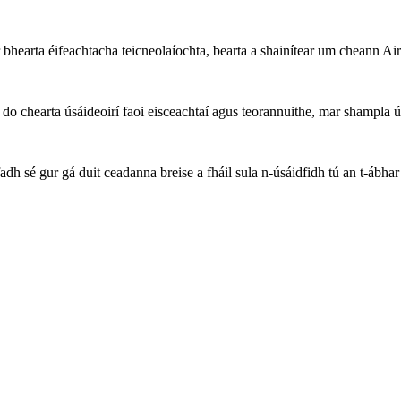
 bhearta éifeachtacha teicneolaíochta, bearta a shainítear um cheann
chearta úsáideoirí faoi eisceachtaí agus teorannuithe, mar shampla úsá
h sé gur gá duit ceadanna breise a fháil sula n-úsáidfidh tú an t-ábhar 