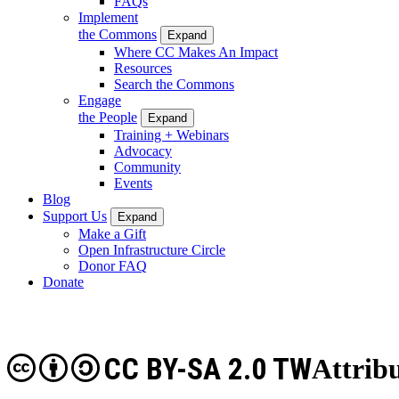
FAQs
Implement
the Commons
Expand
Where CC Makes An Impact
Resources
Search the Commons
Engage
the People
Expand
Training + Webinars
Advocacy
Community
Events
Blog
Support Us
Expand
Make a Gift
Open Infrastructure Circle
Donor FAQ
Donate
CC BY-SA 2.0 TW
Attrib