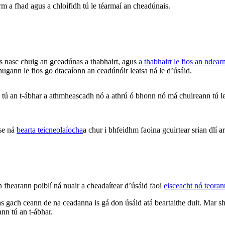
irm a fhad agus a chloífidh tú le téarmaí an cheadúnais.
 nasc chuig an gceadúnas a thabhairt, agus
a thabhairt le fios an ndea
hugann le fios go dtacaíonn an ceadúnóir leatsa ná le d’úsáid.
an t-ábhar a athmheascadh nó a athrú ó bhonn nó má chuireann tú leis,
ise ná
bearta teicneolaíocha
a chur i bhfeidhm faoina gcuirtear srian dlí
n fhearann poiblí ná nuair a cheadaítear d’úsáid faoi
eisceacht nó teora
 gach ceann de na ceadanna is gá don úsáid atá beartaithe duit. Mar sh
ann tú an t-ábhar.