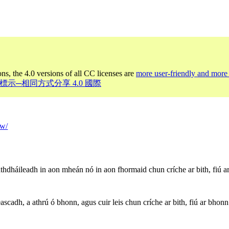
ons, the 4.0 versions of all CC licenses are
more user-friendly and more 
姓名標示─相同方式分享 4.0 國際
tw/
thdháileadh in aon mheán nó in aon fhormaid chun críche ar bith, fiú ar
scadh, a athrú ó bhonn, agus cuir leis chun críche ar bith, fiú ar bhonn t