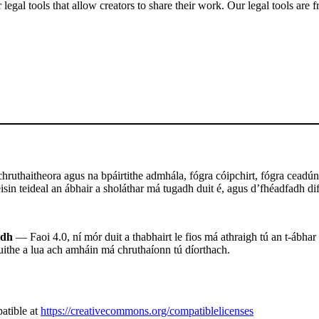
gal tools that allow creators to share their work. Our legal tools are fr
ruthaitheora agus na bpáirtithe admhála, fógra cóipchirt, fógra ceadúna
sin teideal an ábhair a sholáthar má tugadh duit é, agus d’fhéadfadh difr
adh
— Faoi 4.0, ní mór duit a thabhairt le fios má athraigh tú an t-ábhar
uithe a lua ach amháin má chruthaíonn tú díorthach.
atible at
https://creativecommons.org/compatiblelicenses