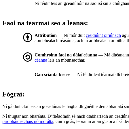
Ní féidir leis an gceadúnóir na saoirsí sin a chúlgha
Faoi na téarmaí seo a leanas:
Attribution
— Ní mór duit
creidiúint oiriúnach
agus
aon bhealach réasúnta, ach ní ar bhealach ar bith a t
Comhroinn faoi na dálaí céanna
— Má dhéanann tú 
céanna
leis an mbunsaothar.
Gan srianta breise
— Ní féidir leat téarmaí dlí bre
Fógraí:
Ní gá duit cloí leis an gceadúnas le haghaidh gnéithe den ábhar atá sa
Ní thugtar aon bharánta. D’fhéadfadh sé nach dtabharfadh an ceadúnas
príobháideachais nó morálta
, cuir i gcás, teorainn ar an gcaoi a úsáide