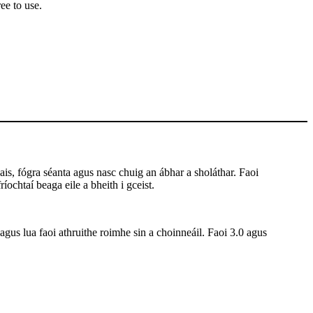
ee to use.
is, fógra séanta agus nasc chuig an ábhar a sholáthar. Faoi
íochtaí beaga eile a bheith i gceist.
 agus lua faoi athruithe roimhe sin a choinneáil. Faoi 3.0 agus