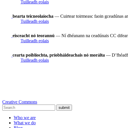
Tuilleadh eolais
bearta teicneolaíocha
— Cuirtear toirmeasc faoin gceadúnas ar
Tuilleadh eolais
eisceacht nó teorannú
— Ní dhéanann na ceadúnais CC difear do 
Tuilleadh eolais
cearta poiblíochta, príobháideachais nó morálta
— D’fhéadfad
Tuilleadh eolais
Creative Commons
submit
Who we are
What we do
Blog