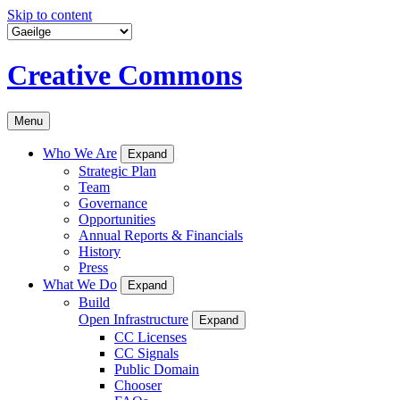
Skip to content
Creative Commons
Menu
Who We Are
Expand
Strategic Plan
Team
Governance
Opportunities
Annual Reports & Financials
History
Press
What We Do
Expand
Build
Open Infrastructure
Expand
CC Licenses
CC Signals
Public Domain
Chooser