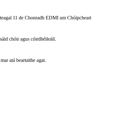
 Airteagal 11 de Chonradh EDMI um Chóipcheart
id chóir agus cóirdhéileáil.
mar atá beartaithe agat.