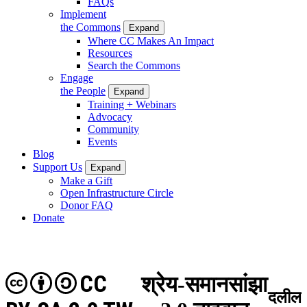
FAQs
Implement
the Commons
Expand
Where CC Makes An Impact
Resources
Search the Commons
Engage
the People
Expand
Training + Webinars
Advocacy
Community
Events
Blog
Support Us
Expand
Make a Gift
Open Infrastructure Circle
Donor FAQ
Donate
CC
श्रेय-समानसांझा
दलील