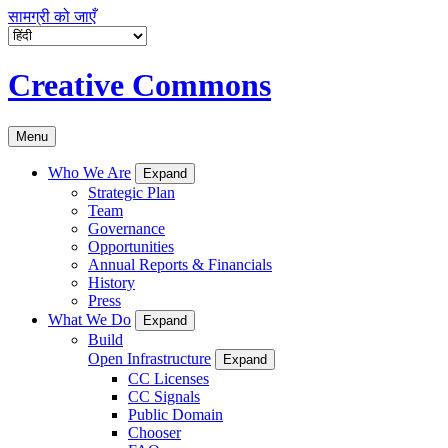
सामग्री को जाएँ
Creative Commons
Menu
Who We Are
Expand
Strategic Plan
Team
Governance
Opportunities
Annual Reports & Financials
History
Press
What We Do
Expand
Build
Open Infrastructure
Expand
CC Licenses
CC Signals
Public Domain
Chooser