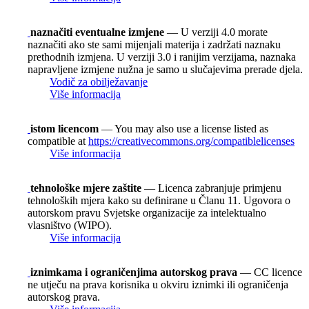
naznačiti eventualne izmjene
— U verziji 4.0 morate
naznačiti ako ste sami mijenjali materija i zadržati naznaku
prethodnih izmjena. U verziji 3.0 i ranijim verzijama, naznaka
napravljene izmjene nužna je samo u slučajevima prerade djela.
Vodič za obilježavanje
Više informacija
istom licencom
— You may also use a license listed as
compatible at
https://creativecommons.org/compatiblelicenses
Više informacija
tehnološke mjere zaštite
— Licenca zabranjuje primjenu
tehnoloških mjera kako su definirane u Članu 11. Ugovora o
autorskom pravu Svjetske organizacije za intelektualno
vlasništvo (WIPO).
Više informacija
iznimkama i ograničenjima autorskog prava
— CC licence
ne utječu na prava korisnika u okviru iznimki ili ograničenja
autorskog prava.