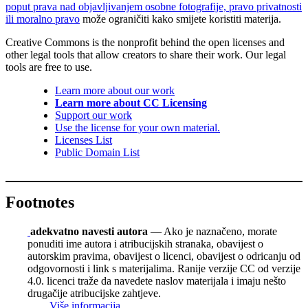
poput prava nad objavljivanjem osobne fotografije, pravo privatnosti
ili moralno pravo
može ograničiti kako smijete koristiti materija.
Creative Commons is the nonprofit behind the open licenses and
other legal tools that allow creators to share their work. Our legal
tools are free to use.
Learn more about our work
Learn more about CC Licensing
Support our work
Use the license for your own material.
Licenses List
Public Domain List
Footnotes
adekvatno navesti autora
— Ako je naznačeno, morate
ponuditi ime autora i atribucijskih stranaka, obavijest o
autorskim pravima, obavijest o licenci, obavijest o odricanju od
odgovornosti i link s materijalima. Ranije verzije CC od verzije
4.0. licenci traže da navedete naslov materijala i imaju nešto
drugačije atribucijske zahtjeve.
Više informacija