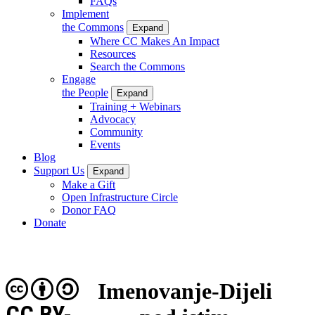
FAQs
Implement
the Commons
Expand
Where CC Makes An Impact
Resources
Search the Commons
Engage
the People
Expand
Training + Webinars
Advocacy
Community
Events
Blog
Support Us
Expand
Make a Gift
Open Infrastructure Circle
Donor FAQ
Donate
Imenovanje-Dijeli
CC BY-