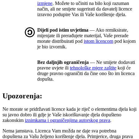
izmjene
. Možete to učiniti na bilo koji razuman
način, ali ne smijete sugerirati da davatelj licence
izravno podupire Vas ili Vaše korištenje djela.
Dijeli pod istim uvjetima
— Ako remiksirate,
mijenjate ili prerađujete materijal, Vaše prerade
morate distribuirati pod
istom licencom
pod kojom
je bio izvornik.
Bez daljnjih ograničenja
— Ne smijete dodavati
pravne uvjete ili
tehnološke mjere zaštite
koji će
druge pravno ograničiti da čine ono što im licenca
dopušta.
Upozorenja:
Ne morate se pridržavati licence kada je riječ o elementima djela koji
su javno dobro ili gdje je Vaše iskorištavanje djela dopušteno
zakonskim
iznimkama i ograničenjima autorskog prava
.
Nema jamstava. Licenca Vam možda ne daje sva potrebna
dopuštena za Vašu željeno korištenje djela. Primjerice, druga prava