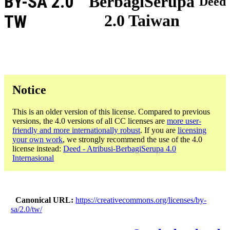
BY-SA 2.0
BerbagiSerupa
Deed
2.0 Taiwan
TW
Notice
This is an older version of this license. Compared to previous
versions, the 4.0 versions of all CC licenses are
more user-
friendly and more internationally robust
. If you are
licensing
your own work
, we strongly recommend the use of the 4.0
license instead:
Deed - Atribusi-BerbagiSerupa 4.0
Internasional
Canonical URL
https://creativecommons.org/licenses/by-
sa/2.0/tw/