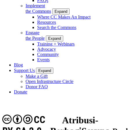
FAQs
Implement
the Commons
Expand
Where CC Makes An Impact
Resources
Search the Commons
Engage
the People
Expand
Training + Webinars
Advocacy
Community
Events
Blog
Support Us
Expand
Make a Gift
Open Infrastructure Circle
Donor FAQ
Donate
CC
Atribusi-