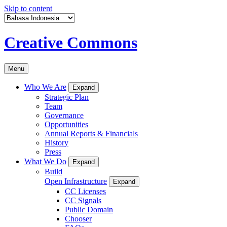
Skip to content
Creative Commons
Menu
Who We Are
Expand
Strategic Plan
Team
Governance
Opportunities
Annual Reports & Financials
History
Press
What We Do
Expand
Build
Open Infrastructure
Expand
CC Licenses
CC Signals
Public Domain
Chooser