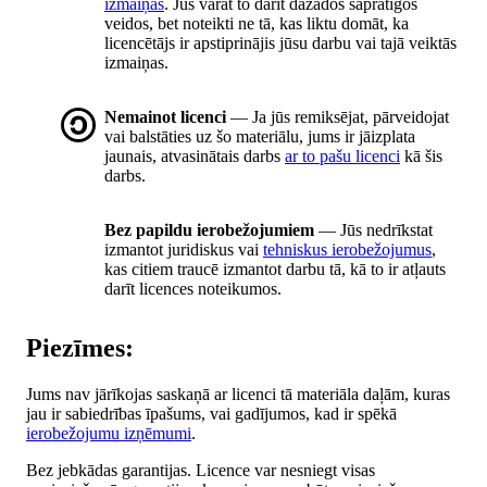
izmaiņas
. Jūs varat to darīt dažādos saprātīgos
veidos, bet noteikti ne tā, kas liktu domāt, ka
licencētājs ir apstiprinājis jūsu darbu vai tajā veiktās
izmaiņas.
Nemainot licenci
— Ja jūs remiksējat, pārveidojat
vai balstāties uz šo materiālu, jums ir jāizplata
jaunais, atvasinātais darbs
ar to pašu licenci
kā šis
darbs.
Bez papildu ierobežojumiem
— Jūs nedrīkstat
izmantot juridiskus vai
tehniskus ierobežojumus
,
kas citiem traucē izmantot darbu tā, kā to ir atļauts
darīt licences noteikumos.
Piezīmes:
Jums nav jārīkojas saskaņā ar licenci tā materiāla daļām, kuras
jau ir sabiedrības īpašums, vai gadījumos, kad ir spēkā
ierobežojumu izņēmumi
.
Bez jebkādas garantijas. Licence var nesniegt visas