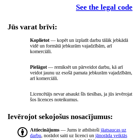
See the legal code
Jūs varat brīvi:
Koplietot
— kopēt un izplatīt darbu tālāk jebkādā
vidē un formātā jebkurām vajadzībām, arī
komerciāli.
Pielāgot
— remiksēt un pārveidot darbu, kā arī
veidot jaunu uz esošā pamata jebkurām vajadzībām,
arī komerciāli.
Licencētājs nevar atsaukt šīs tiesības, ja jūs ievērojat
šos licences noteikumus.
Ievērojot sekojošus nosacījumus:
Attiecinājums
— Jums ir atbilstoši
jāatsaucas uz
darbu
, norādot saiti uz licenci un
jānorāda veiktās