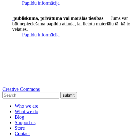
Papildu informācija
publiskuma, privātuma vai morālās tiesības
— Jums var
būt nepieciešama papildu atļauja, lai lietotu materiālu tā, kā to
vēlaties.
Papildu informācija
Creative Commons
submit
Who we are
What we do
Blog
Support us
Store
Contact