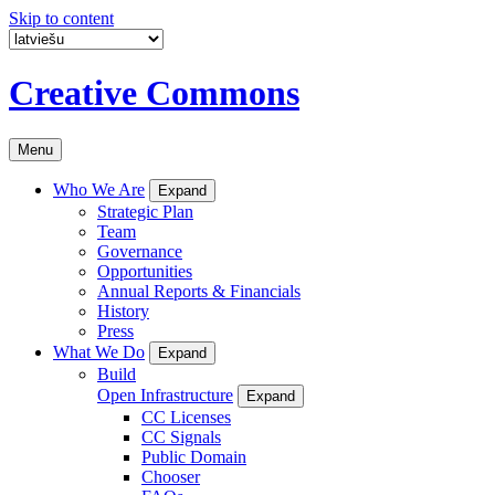
Skip to content
Creative Commons
Menu
Who We Are
Expand
Strategic Plan
Team
Governance
Opportunities
Annual Reports & Financials
History
Press
What We Do
Expand
Build
Open Infrastructure
Expand
CC Licenses
CC Signals
Public Domain
Chooser