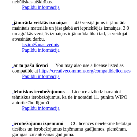
nebūtiskas atšķirības.
Papildu informācija
jānorāda veiktās izmaiņas
— 4.0 versijā jums ir jānorāda
mainītais materiāls un jāsaglabā arī iepriekšējās izmaiņas. 3.0
un agrākās versijās izmaiņas ir jānorāda tikai tad, ja veidojat
atvasinātu darbu.
Iezīmēšanas vednis
Papildu informācija
ar to pašu licenci
— You may also use a license listed as
compatible at
https://creativecommons.org/compatiblelicenses
Papildu informācija
tehniskus ierobežojumus
— Licence aizliedz izmantot
tehniskus ierobežojumus, kā tie ir norādīti 11. punktā WIPO
autortiesību līgumā.
Papildu informācija
ierobežojumu izņēmumi
— CC licences neietekmē lietotāju
tiesības un ierobežojumus izņēmumu gadījumos, piemēram,
godīgās izmantošanas gadījumā.