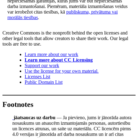
nepieciešamās garantijas, kuras jums var būt nepieciešamas
darba izmantošanai. Piemēram, materiāla izmantošanas veidus
var ierobežot citas tiesības, kā
publiskuma, privātuma vai
morālās tiesības
.
Creative Commons is the nonprofit behind the open licenses and
other legal tools that allow creators to share their work. Our legal
tools are free to use.
Learn more about our work
Learn more about CC Licensing
Support our work
Use the license for your own material.
Licenses List
Public Domain List
Footnotes
jāatsaucas uz darbu
— Ja pievieno, jums ir jānorāda autora
nosaukums un atsaucēm izmantojamās personas, autortiesību
un licences atrunas, un saite uz materiālu. CC licencēm pirms
4.0 versijas ir jānorāda arī darba nosaukums un ir arī citas