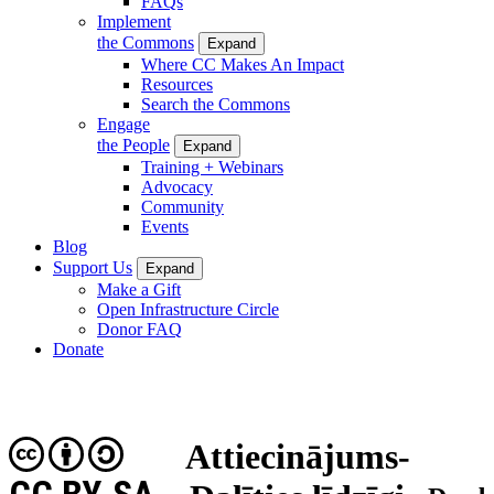
FAQs
Implement
the Commons
Expand
Where CC Makes An Impact
Resources
Search the Commons
Engage
the People
Expand
Training + Webinars
Advocacy
Community
Events
Blog
Support Us
Expand
Make a Gift
Open Infrastructure Circle
Donor FAQ
Donate
Attiecinājums-