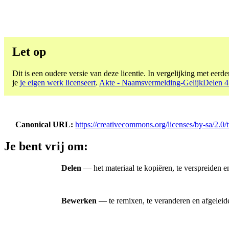
Let op
Dit is een oudere versie van deze licentie. In vergelijking met eerder
je
je eigen werk licenseert
.
Akte - Naamsvermelding-GelijkDelen 4.
Canonical URL
https://creativecommons.org/licenses/by-sa/2.0/
Je bent vrij om:
Delen
— het materiaal te kopiëren, te verspreiden e
Bewerken
— te remixen, te veranderen en afgeleid