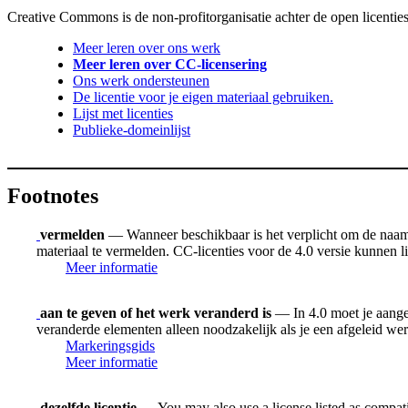
Creative Commons is de non-profitorganisatie achter de open licenties
Meer leren over ons werk
Meer leren over CC-licensering
Ons werk ondersteunen
De licentie voor je eigen materiaal gebruiken.
Lijst met licenties
Publieke-domeinlijst
Footnotes
vermelden
— Wanneer beschikbaar is het verplicht om de naam v
materiaal te vermelden. CC-licenties voor de 4.0 versie kunnen
Meer informatie
aan te geven of het werk veranderd is
— In 4.0 moet je aangev
veranderde elementen alleen noodzakelijk als je een afgeleid we
Markeringsgids
Meer informatie
dezelfde licentie
— You may also use a license listed as compat