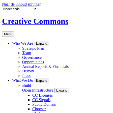
Naar de inhoud springen
Creative Commons
Menu
Who We Are
Expand
Strategic Plan
Team
Governance
Opportunities
Annual Reports & Financials
History
Press
What We Do
Expand
Build
Open Infrastructure
Expand
CC Licenses
CC Signals
Public Domain
Chooser