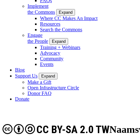
FAQs
Implement
the Commons
Expand
Where CC Makes An Impact
Resources
Search the Commons
Engage
the People
Expand
Training + Webinars
Advocacy
Community
Events
Blog
Support Us
Expand
Make a Gift
Open Infrastructure Circle
Donor FAQ
Donate
CC BY-SA 2.0 TW
Naamsv