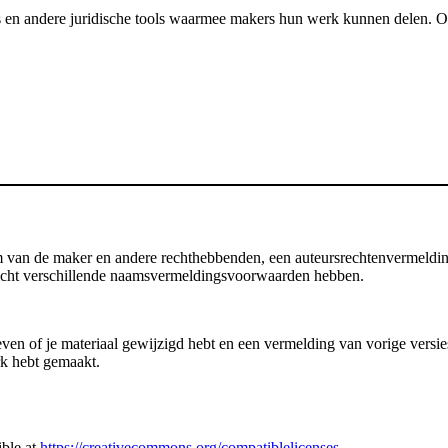
 en andere juridische tools waarmee makers hun werk kunnen delen. Onze
an de maker en andere rechthebbenden, een auteursrechtenvermelding, d
 licht verschillende naamsvermeldingsvoorwaarden hebben.
en of je materiaal gewijzigd hebt en een vermelding van vorige versies b
rk hebt gemaakt.
ible at
https://creativecommons.org/compatiblelicenses