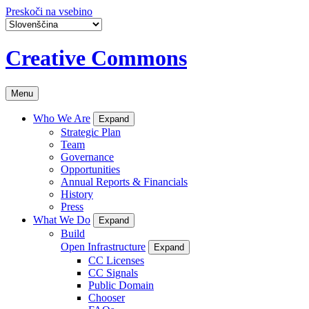
Preskoči na vsebino
Creative Commons
Menu
Who We Are
Expand
Strategic Plan
Team
Governance
Opportunities
Annual Reports & Financials
History
Press
What We Do
Expand
Build
Open Infrastructure
Expand
CC Licenses
CC Signals
Public Domain
Chooser