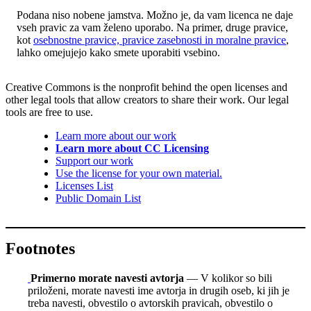
Podana niso nobene jamstva. Možno je, da vam licenca ne daje
vseh pravic za vam želeno uporabo. Na primer, druge pravice,
kot
osebnostne pravice, pravice zasebnosti in moralne pravice
,
lahko omejujejo kako smete uporabiti vsebino.
Creative Commons is the nonprofit behind the open licenses and
other legal tools that allow creators to share their work. Our legal
tools are free to use.
Learn more about our work
Learn more about CC Licensing
Support our work
Use the license for your own material.
Licenses List
Public Domain List
Footnotes
Primerno morate navesti avtorja
— V kolikor so bili
priloženi, morate navesti ime avtorja in drugih oseb, ki jih je
treba navesti, obvestilo o avtorskih pravicah, obvestilo o