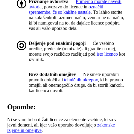
Priznanje avtorstva
—
Primerno morate navesti
avtorja
, povezavo do licence in
označiti
spremembe, če so kakšne nastale
. To lahko storite
na kakršenkoli razumen način, vendar ne na način,
ki bi namigoval na to, da dajalec licence podpira
vas ali vašo uporabo dela.
Deljenje pod enakimi pogoji
— Če vsebino
uredite, predelate (remixate) ali gradite na njej,
morate svojo različico razširjati pod
isto licenco
kot
izvirnik.
Brez dodatnih omejitev
— Ne smete uporabiti
pravnih določil ali
tehničnih ukrepov
, ki bi pravno
omejili ali onemogočilo druge, da bi storili karkoli,
kar licenca dovoli.
Opombe:
Ni se vam treba držati licence za elemente vsebine, ki so v
javni domeni, ali kjer vašo uporabo dovoljujejo
zakonske
izjeme in omejitve
.