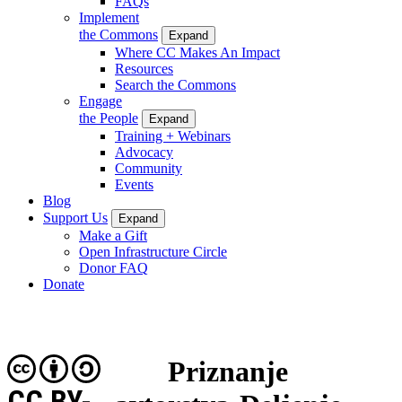
FAQs
Implement
the Commons
Expand
Where CC Makes An Impact
Resources
Search the Commons
Engage
the People
Expand
Training + Webinars
Advocacy
Community
Events
Blog
Support Us
Expand
Make a Gift
Open Infrastructure Circle
Donor FAQ
Donate
Priznanje
CC BY-