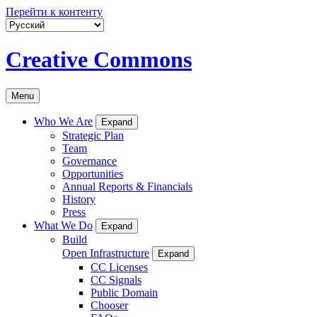
Перейти к контенту
Creative Commons
Menu
Who We Are
Expand
Strategic Plan
Team
Governance
Opportunities
Annual Reports & Financials
History
Press
What We Do
Expand
Build
Open Infrastructure
Expand
CC Licenses
CC Signals
Public Domain
Chooser