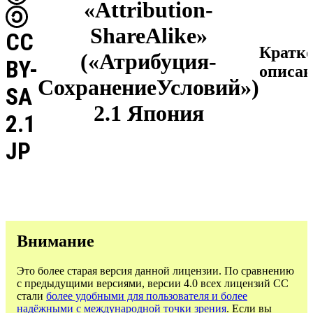
«Attribution-
ShareAlike»
CC
Кратк
(«Атрибуция-
BY-
описан
СохранениеУсловий»)
SA
2.1 Япония
2.1
JP
Внимание
Это более старая версия данной лицензии. По сравнению
с предыдущими версиями, версии 4.0 всех лицензий CC
стали
более удобными для пользователя и более
надёжными с международной точки зрения
. Если вы