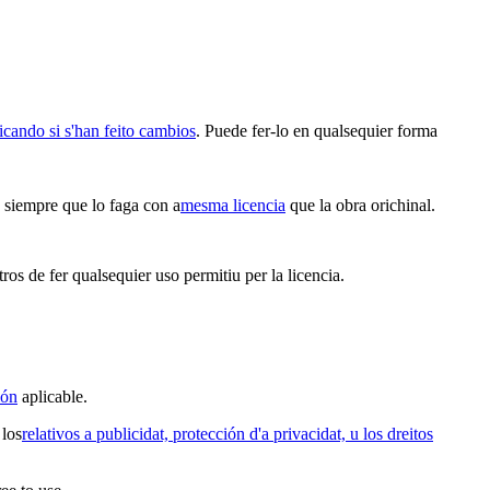
icando si s'han feito cambios
. Puede fer-lo en qualsequier forma
n siempre que lo faga con a
mesma licencia
que la obra orichinal.
ros de fer qualsequier uso permitiu per la licencia.
ión
aplicable.
 los
relativos a publicidat, protección d'a privacidat, u los dreitos