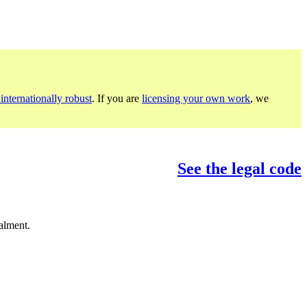
internationally robust
. If you are
licensing your own work
, we
See the legal code
alment.