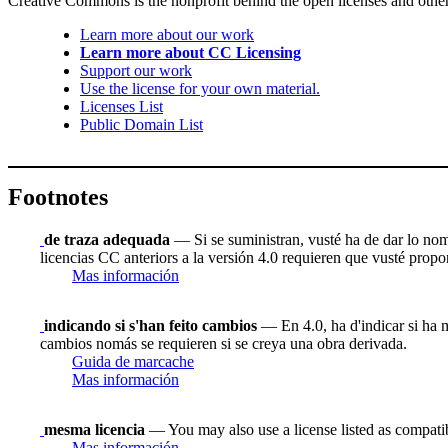
Creative Commons is the nonprofit behind the open licenses and other le
Learn more about our work
Learn more about CC Licensing
Support our work
Use the license for your own material.
Licenses List
Public Domain List
Footnotes
de traza adequada
— Si se suministran, vusté ha de dar lo nombr
licencias CC anteriors a la versión 4.0 requieren que vusté proporc
Mas información
indicando si s'han feito cambios
— En 4.0, ha d'indicar si ha m
cambios nomás se requieren si se creya una obra derivada.
Guida de marcache
Mas información
mesma licencia
— You may also use a license listed as compati
Mas información