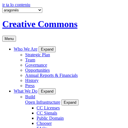
ir ta lo conteniu
Creative Commons
Menu
Who We Are
Expand
Strategic Plan
Team
Governance
Opportunities
Annual Reports & Financials
History
Press
What We Do
Expand
Build
Open Infrastructure
Expand
CC Licenses
CC Signals
Public Domain
Chooser