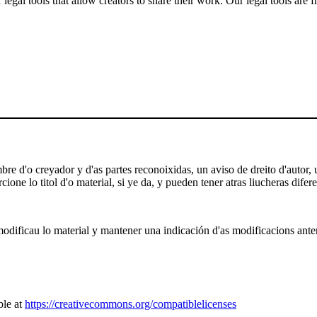
gal tools that allow creators to share their work. Our legal tools are fr
e d'o creyador y d'as partes reconoixidas, un aviso de dreito d'autor, un
ione lo titol d'o material, si ye da, y pueden tener atras liucheras difere
odificau lo material y mantener una indicación d'as modificacions anterio
ble at
https://creativecommons.org/compatiblelicenses