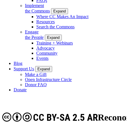
FAQs
Implement
the Commons
Expand
Where CC Makes An Impact
Resources
Search the Commons
Engage
the People
Expand
Training + Webinars
Advocacy
Community
Events
Blog
Support Us
Expand
Make a Gift
Open Infrastructure Circle
Donor FAQ
Donate
CC BY-SA 2.5 AR
Recono