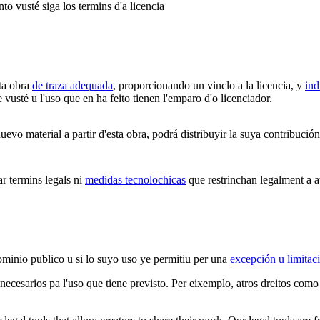
to vusté siga los termins d'a licencia
ta obra
de traza adequada
, proporcionando un vinclo a la licencia, y
ind
vusté u l'uso que en ha feito tienen l'emparo d'o licenciador.
vo material a partir d'esta obra, podrá distribuyir la suya contribució
 termins legals ni
medidas tecnolochicas
que restrinchan legalment a at
ominio publico u si lo suyo uso ye permitiu per una
excepción u limitac
 necesarios pa l'uso que tiene previsto. Per eixemplo, atros dreitos como