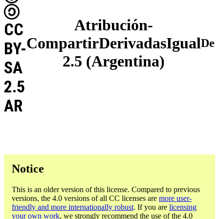
Atribución-
CC
CompartirDerivadasIgual
De
BY-
2.5 (Argentina)
SA
2.5
AR
Notice
This is an older version of this license. Compared to previous
versions, the 4.0 versions of all CC licenses are
more user-
friendly and more internationally robust
. If you are
licensing
your own work
, we strongly recommend the use of the 4.0