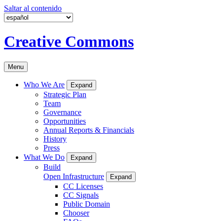
Saltar al contenido
Creative Commons
Menu
Who We Are
Expand
Strategic Plan
Team
Governance
Opportunities
Annual Reports & Financials
History
Press
What We Do
Expand
Build
Open Infrastructure
Expand
CC Licenses
CC Signals
Public Domain
Chooser