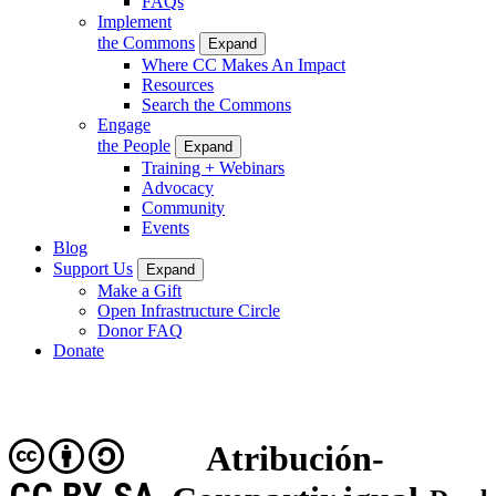
FAQs
Implement
the Commons
Expand
Where CC Makes An Impact
Resources
Search the Commons
Engage
the People
Expand
Training + Webinars
Advocacy
Community
Events
Blog
Support Us
Expand
Make a Gift
Open Infrastructure Circle
Donor FAQ
Donate
Atribución-