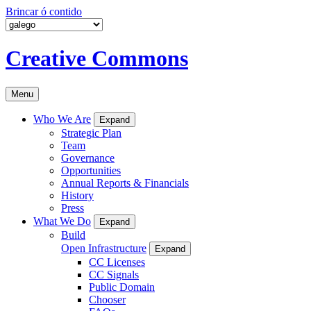
Brincar ó contido
Creative Commons
Menu
Who We Are
Expand
Strategic Plan
Team
Governance
Opportunities
Annual Reports & Financials
History
Press
What We Do
Expand
Build
Open Infrastructure
Expand
CC Licenses
CC Signals
Public Domain
Chooser