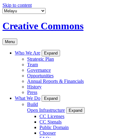
Skip to content
Creative Commons
Menu
Who We Are
Expand
Strategic Plan
Team
Governance
Opportunities
Annual Reports & Financials
History
Press
What We Do
Expand
Build
Open Infrastructure
Expand
CC Licenses
CC Signals
Public Domain
Chooser