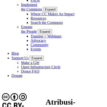
FAQs
Implement
the Commons
Expand
Where CC Makes An Impact
Resources
Search the Commons
Engage
the People
Expand
Training + Webinars
Advocacy
Community
Events
Blog
Support Us
Expand
Make a Gift
Open Infrastructure Circle
Donor FAQ
Donate
Atribusi-
CC BY-