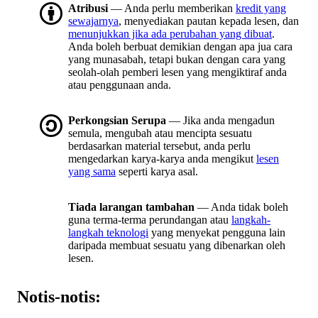
Atribusi
— Anda perlu memberikan
kredit yang
sewajarnya
, menyediakan pautan kepada lesen, dan
menunjukkan jika ada perubahan yang dibuat
.
Anda boleh berbuat demikian dengan apa jua cara
yang munasabah, tetapi bukan dengan cara yang
seolah-olah pemberi lesen yang mengiktiraf anda
atau penggunaan anda.
Perkongsian Serupa
— Jika anda mengadun
semula, mengubah atau mencipta sesuatu
berdasarkan material tersebut, anda perlu
mengedarkan karya-karya anda mengikut
lesen
yang sama
seperti karya asal.
Tiada larangan tambahan
— Anda tidak boleh
guna terma-terma perundangan atau
langkah-
langkah teknologi
yang menyekat pengguna lain
daripada membuat sesuatu yang dibenarkan oleh
lesen.
Notis-notis: