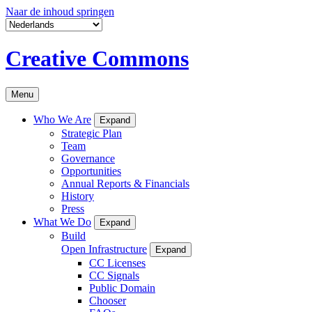
Naar de inhoud springen
Creative Commons
Menu
Who We Are
Expand
Strategic Plan
Team
Governance
Opportunities
Annual Reports & Financials
History
Press
What We Do
Expand
Build
Open Infrastructure
Expand
CC Licenses
CC Signals
Public Domain
Chooser