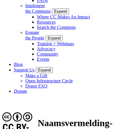
FAQs
Implement
the Commons
Expand
Where CC Makes An Impact
Resources
Search the Commons
Engage
the People
Expand
Training + Webinars
Advocacy
Community
Events
Blog
Support Us
Expand
Make a Gift
Open Infrastructure Circle
Donor FAQ
Donate
Naamsvermelding-
CC BY-