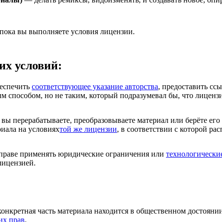
 пока вы выполняете условия лицензии.
их условий:
еспечить
соответствующее указание авторства
, предоставить сс
м способом, но не таким, который подразумевал бы, что лиценз
вы перерабатываете, преобразовываете материал или берёте его
риала на условиях
той же лицензии
, в соответствии с которой ра
раве применять юридические ограничения или
технологически
лицензией.
конкретная часть материала находится в общественном достояни
их прав
.