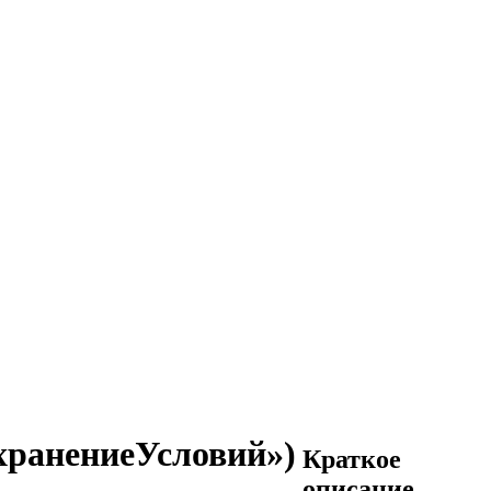
охранениеУсловий»)
Краткое
описание