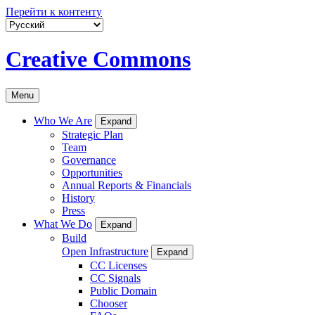
Перейти к контенту
Creative Commons
Menu
Who We Are
Expand
Strategic Plan
Team
Governance
Opportunities
Annual Reports & Financials
History
Press
What We Do
Expand
Build
Open Infrastructure
Expand
CC Licenses
CC Signals
Public Domain
Chooser