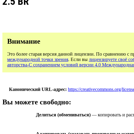
2.5 BR
Внимание
Это более старая версия данной лицензии. По сравнению с 
международной точки зрения
. Если вы
лицензируете своё со
авторства-С сохранением условий версии 4.0 Международна
Канонический URL-адрес
https://creativecommons.org/license
Вы можете свободно:
Делиться (обмениваться)
— копировать и расп
Адаптировать (создавать производные мате