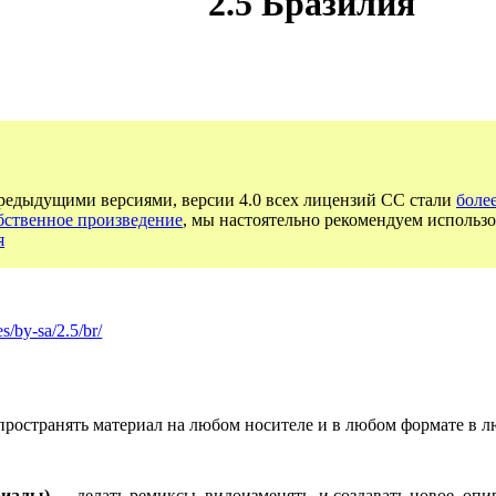
2.5 Бразилия
предыдущими версиями, версии 4.0 всех лицензий CC стали
боле
бственное произведение
, мы настоятельно рекомендуем использо
я
s/by-sa/2.5/br/
ространять материал на любом носителе и в любом формате в л
риалы)
— делать ремиксы, видоизменять, и создавать новое, опи