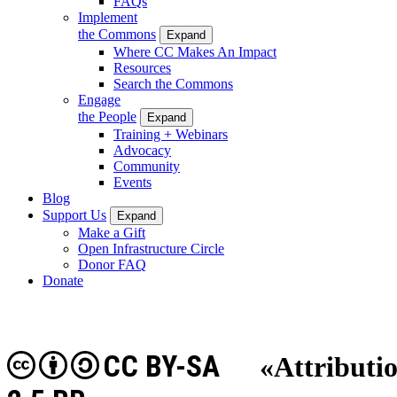
FAQs
Implement
the Commons
Expand
Where CC Makes An Impact
Resources
Search the Commons
Engage
the People
Expand
Training + Webinars
Advocacy
Community
Events
Blog
Support Us
Expand
Make a Gift
Open Infrastructure Circle
Donor FAQ
Donate
CC BY-SA
«Attribut