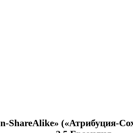
ion-ShareAlike» («Атрибуция-С