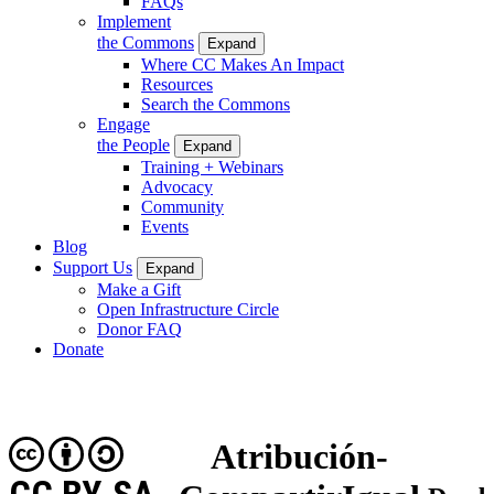
FAQs
Implement
the Commons
Expand
Where CC Makes An Impact
Resources
Search the Commons
Engage
the People
Expand
Training + Webinars
Advocacy
Community
Events
Blog
Support Us
Expand
Make a Gift
Open Infrastructure Circle
Donor FAQ
Donate
Atribución-