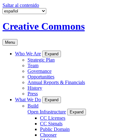
Saltar al contenido
Creative Commons
Menu
Who We Are
Expand
Strategic Plan
Team
Governance
Opportunities
Annual Reports & Financials
History
Press
What We Do
Expand
Build
Open Infrastructure
Expand
CC Licenses
CC Signals
Public Domain
Chooser