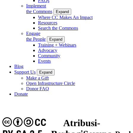
FAQs
Implement
the Commons
Expand
Where CC Makes An Impact
Resources
Search the Commons
Engage
the People
Expand
Training + Webinars
Advocacy
Community
Events
Blog
Support Us
Expand
Make a Gift
Open Infrastructure Circle
Donor FAQ
Donate
CC
Atribusi-