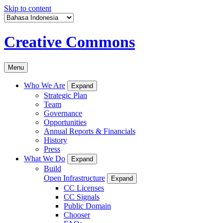
Skip to content
Creative Commons
Menu
Who We Are
Expand
Strategic Plan
Team
Governance
Opportunities
Annual Reports & Financials
History
Press
What We Do
Expand
Build
Open Infrastructure
Expand
CC Licenses
CC Signals
Public Domain
Chooser