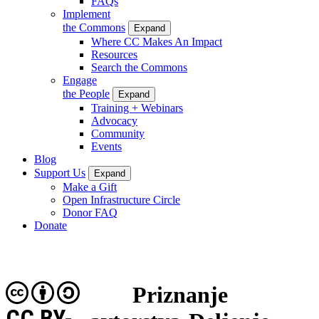
FAQs
Implement
the Commons
Expand
Where CC Makes An Impact
Resources
Search the Commons
Engage
the People
Expand
Training + Webinars
Advocacy
Community
Events
Blog
Support Us
Expand
Make a Gift
Open Infrastructure Circle
Donor FAQ
Donate
Priznanje
CC BY-