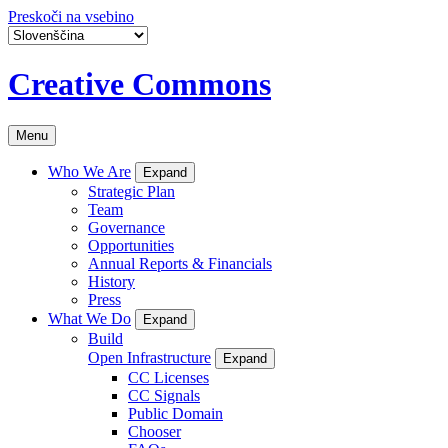
Preskoči na vsebino
Creative Commons
Menu
Who We Are
Expand
Strategic Plan
Team
Governance
Opportunities
Annual Reports & Financials
History
Press
What We Do
Expand
Build
Open Infrastructure
Expand
CC Licenses
CC Signals
Public Domain
Chooser