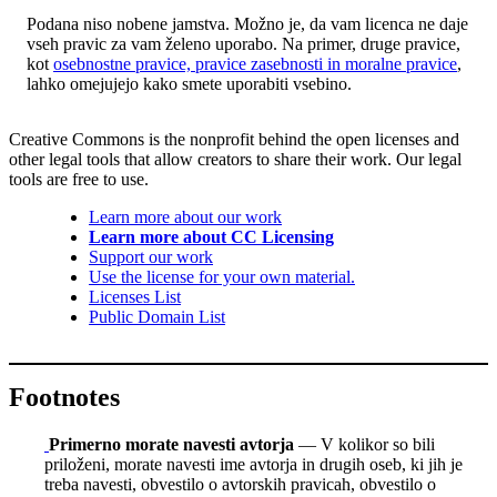
Podana niso nobene jamstva. Možno je, da vam licenca ne daje
vseh pravic za vam želeno uporabo. Na primer, druge pravice,
kot
osebnostne pravice, pravice zasebnosti in moralne pravice
,
lahko omejujejo kako smete uporabiti vsebino.
Creative Commons is the nonprofit behind the open licenses and
other legal tools that allow creators to share their work. Our legal
tools are free to use.
Learn more about our work
Learn more about CC Licensing
Support our work
Use the license for your own material.
Licenses List
Public Domain List
Footnotes
Primerno morate navesti avtorja
— V kolikor so bili
priloženi, morate navesti ime avtorja in drugih oseb, ki jih je
treba navesti, obvestilo o avtorskih pravicah, obvestilo o