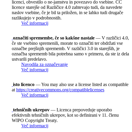
licenci, obvestilo o ne-jamstvu in povezavo do vsebine. CC
licence starejše od Različice 4.0 zahtevajo tudi, da navedete
naslov vsebine, če je bil ta priložen, in se lahko tudi drugače
razlikujejo v podrobnostih.
Več informacij
označiti spremembe, če so kakšne nastale
— V različici 4.0,
če ste vsebino spremenili, morate to označiti ter obdržati vse
označbe prejšnjih sprememb. V različici 3.0 in starejših, je
označba sprememb bila potrebna samo v primeru, da ste iz dela
ustvarili predelavo.
Navodila za označevanje
Več informacij
isto licenco
— You may also use a license listed as compatible
at
https://creativecommons.org/compatiblelicenses
Več informacij
tehničnih ukrepov
— Licenca prepoveduje uporabo
efektivnih tehničnih ukrepov, kot so definirani v 11. členu
WIPO Copyright Treaty.
Več informacij