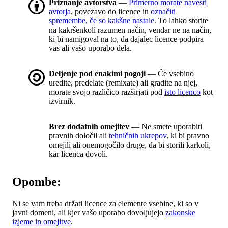
Priznanje avtorstva
—
Primerno morate navesti
avtorja
, povezavo do licence in
označiti
spremembe, če so kakšne nastale
. To lahko storite
na kakršenkoli razumen način, vendar ne na način,
ki bi namigoval na to, da dajalec licence podpira
vas ali vašo uporabo dela.
Deljenje pod enakimi pogoji
— Če vsebino
uredite, predelate (remixate) ali gradite na njej,
morate svojo različico razširjati pod
isto licenco
kot
izvirnik.
Brez dodatnih omejitev
— Ne smete uporabiti
pravnih določil ali
tehničnih ukrepov
, ki bi pravno
omejili ali onemogočilo druge, da bi storili karkoli,
kar licenca dovoli.
Opombe:
Ni se vam treba držati licence za elemente vsebine, ki so v
javni domeni, ali kjer vašo uporabo dovoljujejo
zakonske
izjeme in omejitve
.