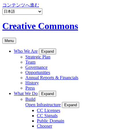
コンテンツへ進む
Creative Commons
Menu
Who We Are
Expand
Strategic Plan
Team
Governance
Opportunities
Annual Reports & Financials
History
Press
What We Do
Expand
Build
Open Infrastructure
Expand
CC Licenses
CC Signals
Public Domain
Chooser