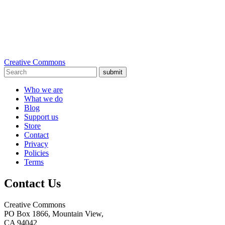
Creative Commons
submit
Who we are
What we do
Blog
Support us
Store
Contact
Privacy
Policies
Terms
Contact Us
Creative Commons
PO Box 1866, Mountain View,
CA 94042