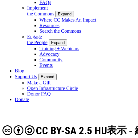
FAQs
Implement
the Commons
Expand
Where CC Makes An Impact
Resources
Search the Commons
Engage
the People
Expand
Training + Webinars
Advocacy
Community
Events
Blog
Support Us
Expand
Make a Gift
Open Infrastructure Circle
Donor FAQ
Donate
CC BY-SA 2.5 HU
表示 -