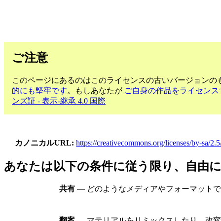
ご注意
このページにあるのはこのライセンスの古いバージョンのも
的にも堅牢です
。もしあなたが
ご自身の作品をライセンス
ンズ証 - 表示-継承 4.0 国際
カノニカルURL
https://creativecommons.org/licenses/by-sa/2.5
あなたは以下の条件に従う限り、自由
共有
— どのようなメディアやフォーマット
翻案
— マテリアルをリミックスしたり、改