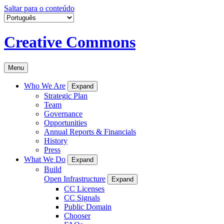
Saltar para o conteúdo
Creative Commons
Menu
Who We Are
Expand
Strategic Plan
Team
Governance
Opportunities
Annual Reports & Financials
History
Press
What We Do
Expand
Build
Open Infrastructure
Expand
CC Licenses
CC Signals
Public Domain
Chooser