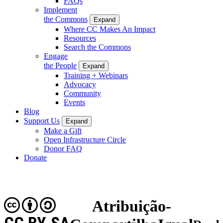
FAQs
Implement
the Commons
Expand
Where CC Makes An Impact
Resources
Search the Commons
Engage
the People
Expand
Training + Webinars
Advocacy
Community
Events
Blog
Support Us
Expand
Make a Gift
Open Infrastructure Circle
Donor FAQ
Donate
Atribuição-