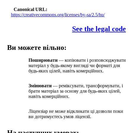
Canonical URL
https://creativecommons.org/licenses/by-sa/2.5/hu/
See the legal code
Ви можете вільно:
Поширювати
— копіювати і розповсюджувати
матеріал у будь-якому вигляді чи форматі для
будь-яких цілей, навіть комерційних.
Змінювати
— реміксувати, трансформувати, і
брати матеріал за основу для будь-яких цілей,
навіть комерційних.
Ліцензіар не може відкликати ці дозволи поки
ви дотримуєтесь умов ліцензії.
На наступних умовах: