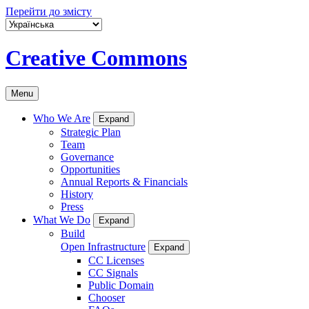
Перейти до змісту
Creative Commons
Menu
Who We Are
Expand
Strategic Plan
Team
Governance
Opportunities
Annual Reports & Financials
History
Press
What We Do
Expand
Build
Open Infrastructure
Expand
CC Licenses
CC Signals
Public Domain
Chooser