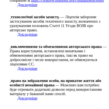
compatible at
https://creativecommons.org/compatiblelicenses
Докладніше
технологічні засоби захисту,
— Ліцензія забороняє
застосування засобів технічного захисту, визначених з
урахуванням положень Статті 11 Угоди ВОІВ про
авторське право.
Докладніше
виключеннями та обмеженнями авторського права
—
Права користувачів, встановлені винятками і
обмеженнями авторського права, такі як право на
добросовісне і чесне використання, не обмежуються
ліцензіями СС.
Докладніше
право на зображення особи, на приватне життя або
особисті немайнові права
— Можливо вам потрібно
буде отримати додаткові дозволи перед використанням
матеріалу у бажаний вами спосіб.
Докладніше