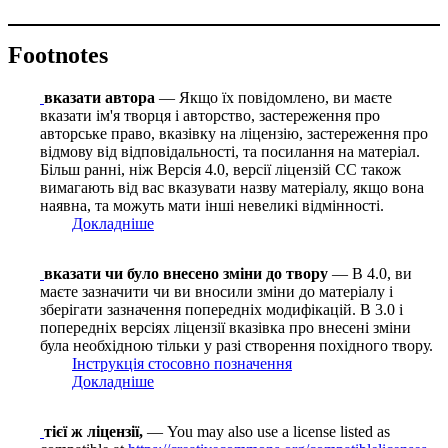
Footnotes
вказати автора
— Якщо їх повідомлено, ви маєте
вказати ім'я творця і авторство, застереження про
авторське право, вказівку на ліцензію, застереження про
відмову від відповідальності, та посилання на матеріал.
Більш ранні, ніж Версія 4.0, версії ліцензій CC також
вимагають від вас вказувати назву матеріалу, якщо вона
наявна, та можуть мати інші невеликі відмінності.
Докладніше
вказати чи було внесено зміни до твору
— В 4.0, ви
маєте зазначити чи ви вносили зміни до матеріалу і
зберігати зазначення попередніх модифікацій. В 3.0 і
попередніх версіях ліцензії вказівка про внесені зміни
була необхідною тільки у разі створення похідного твору.
Інструкція стосовно позначення
Докладніше
тієї ж ліцензії,
— You may also use a license listed as