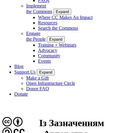
FAQs
Implement
the Commons
Expand
Where CC Makes An Impact
Resources
Search the Commons
Engage
the People
Expand
Training + Webinars
Advocacy
Community
Events
Blog
Support Us
Expand
Make a Gift
Open Infrastructure Circle
Donor FAQ
Donate
Із Зазначенням
CC