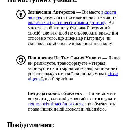
Зазначення Авторства
— Ви маєте
вказати
автора
, розмістити посилання на ліцензію та
вказати чи було внесено зміни до твору
. Ви
можете зробити це у будь-який розумний
спосіб, але так, щоб не створювати враження
стосовно того, що ліцензіар підтримує чи
схвалює вас або ваше використання твору.
Поширення На Тих Самих Умовах
— Якщо
ви реміксуєте, трансформуєте матеріал,
засновуєте свій твір на матеріалі, ви повинні
розповсюджувати свої твори на умовах
тієї ж
ліцензії,
що й оригінал.
Без додаткових обмежень
— Ви не можете
висувати додаткові умови або застосовувати
технологічні засоби захисту,
що обмежують
права інших на дії дозволені ліцензією.
Повідомлення: