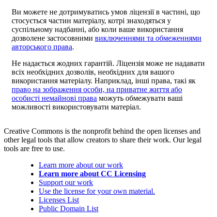
Ви можете не дотримуватись умов ліцензії в частині, що
стосується частин матеріалу, котрі знаходяться у
суспільному надбанні, або коли ваше використання
дозволене застосовними
виключеннями та обмеженнями
авторського права
.
Не надається жодних гарантій. Ліцензія може не надавати
всіх необхідних дозволів, необхідних для вашого
використання матеріалу. Наприклад, інші права, такі як
право на зображення особи, на приватне життя або
особисті немайнові права
можуть обмежувати ваші
можливості використовувати матеріал.
Creative Commons is the nonprofit behind the open licenses and
other legal tools that allow creators to share their work. Our legal
tools are free to use.
Learn more about our work
Learn more about CC Licensing
Support our work
Use the license for your own material.
Licenses List
Public Domain List