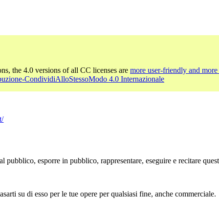
ons, the 4.0 versions of all CC licenses are
more user-friendly and more 
ibuzione-CondividiAlloStessoModo 4.0 Internazionale
t/
l pubblico, esporre in pubblico, rappresentare, eseguire e recitare ques
sarti su di esso per le tue opere per qualsiasi fine, anche commerciale.