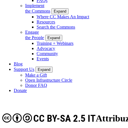
FAQs
Implement
the Commons
Expand
Where CC Makes An Impact
Resources
Search the Commons
Engage
the People
Expand
Training + Webinars
Advocacy
Community
Events
Blog
Support Us
Expand
Make a Gift
Open Infrastructure Circle
Donor FAQ
Donate
CC BY-SA 2.5 IT
Attribuz