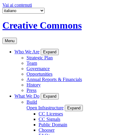
Vai ai contenuti
Creative Commons
Menu
Who We Are
Expand
Strategic Plan
Team
Governance
Opportunities
Annual Reports & Financials
History
Press
What We Do
Expand
Build
Open Infrastructure
Expand
CC Licenses
CC Signals
Public Domain
Chooser