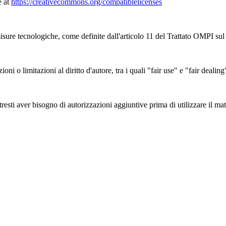
e at
https://creativecommons.org/compatiblelicenses
sure tecnologiche, come definite dall'articolo 11 del Trattato OMPI sul d
zioni o limitazioni al diritto d'autore, tra i quali "fair use" e "fair deal
esti aver bisogno di autorizzazioni aggiuntive prima di utilizzare il mate