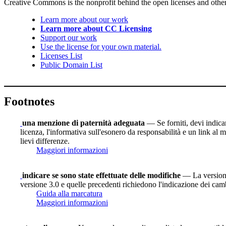
Creative Commons is the nonprofit behind the open licenses and other le
Learn more about our work
Learn more about CC Licensing
Support our work
Use the license for your own material.
Licenses List
Public Domain List
Footnotes
una menzione di paternità adeguata
— Se forniti, devi indicare
licenza, l'informativa sull'esonero da responsabilità e un link al m
lievi differenze.
Maggiori informazioni
indicare se sono state effettuate delle modifiche
— La versione 
versione 3.0 e quelle precedenti richiedono l'indicazione dei camb
Guida alla marcatura
Maggiori informazioni