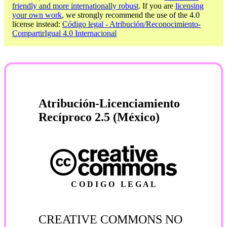
friendly and more internationally robust
. If you are
licensing
your own work
, we strongly recommend the use of the 4.0
license instead:
Código legal - Atribución/Reconocimiento-
CompartirIgual 4.0 Internacional
Atribución-Licenciamiento
Recíproco 2.5 (México)
C O D I G O L E G A L
CREATIVE COMMONS NO