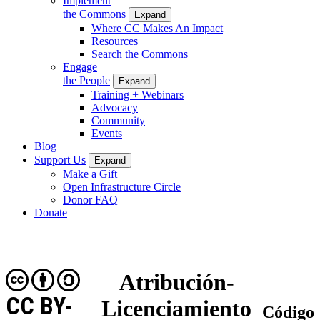
Implement
the Commons
Expand
Where CC Makes An Impact
Resources
Search the Commons
Engage
the People
Expand
Training + Webinars
Advocacy
Community
Events
Blog
Support Us
Expand
Make a Gift
Open Infrastructure Circle
Donor FAQ
Donate
Atribución-
CC BY-
Licenciamiento
Código