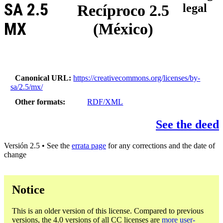
SA 2.5
Recíproco 2.5
legal
MX
(México)
Canonical URL
https://creativecommons.org/licenses/by-
sa/2.5/mx/
Other formats
RDF/XML
See the deed
Versión 2.5 • See the
errata page
for any corrections and the date of
change
Notice
This is an older version of this license. Compared to previous
versions, the 4.0 versions of all CC licenses are
more user-