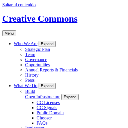
Saltar al contenido
Creative Commons
Menu
Who We Are
Expand
Strategic Plan
Team
Governance
Opportunities
Annual Reports & Financials
History
Press
What We Do
Expand
Build
Open Infrastructure
Expand
CC Licenses
CC Signals
Public Domain
Chooser
FAQs