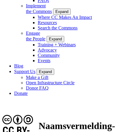
FAQs
Implement
the Commons
Expand
Where CC Makes An Impact
Resources
Search the Commons
Engage
the People
Expand
Training + Webinars
Advocacy
Community
Events
Blog
Support Us
Expand
Make a Gift
Open Infrastructure Circle
Donor FAQ
Donate
Naamsvermelding-
CC BY-