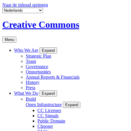
Naar de inhoud springen
Creative Commons
Menu
Who We Are
Expand
Strategic Plan
Team
Governance
Opportunities
Annual Reports & Financials
History
Press
What We Do
Expand
Build
Open Infrastructure
Expand
CC Licenses
CC Signals
Public Domain
Chooser