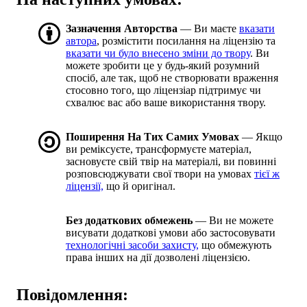
Зазначення Авторства
— Ви маєте
вказати
автора
, розмістити посилання на ліцензію та
вказати чи було внесено зміни до твору
. Ви
можете зробити це у будь-який розумний
спосіб, але так, щоб не створювати враження
стосовно того, що ліцензіар підтримує чи
схвалює вас або ваше використання твору.
Поширення На Тих Самих Умовах
— Якщо
ви реміксуєте, трансформуєте матеріал,
засновуєте свій твір на матеріалі, ви повинні
розповсюджувати свої твори на умовах
тієї ж
ліцензії,
що й оригінал.
Без додаткових обмежень
— Ви не можете
висувати додаткові умови або застосовувати
технологічні засоби захисту,
що обмежують
права інших на дії дозволені ліцензією.
Повідомлення: