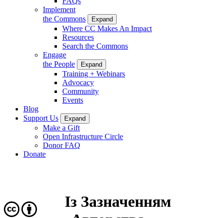
FAQs
Implement
the Commons
Expand
Where CC Makes An Impact
Resources
Search the Commons
Engage
the People
Expand
Training + Webinars
Advocacy
Community
Events
Blog
Support Us
Expand
Make a Gift
Open Infrastructure Circle
Donor FAQ
Donate
Із Зазначенням