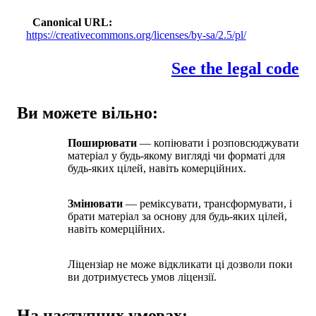
Canonical URL
https://creativecommons.org/licenses/by-sa/2.5/pl/
See the legal code
Ви можете вільно:
Поширювати
— копіювати і розповсюджувати
матеріал у будь-якому вигляді чи форматі для
будь-яких цілей, навіть комерційних.
Змінювати
— реміксувати, трансформувати, і
брати матеріал за основу для будь-яких цілей,
навіть комерційних.
Ліцензіар не може відкликати ці дозволи поки
ви дотримуєтесь умов ліцензії.
На наступних умовах: