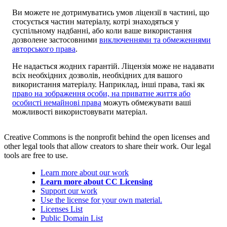
Ви можете не дотримуватись умов ліцензії в частині, що
стосується частин матеріалу, котрі знаходяться у
суспільному надбанні, або коли ваше використання
дозволене застосовними
виключеннями та обмеженнями
авторського права
.
Не надається жодних гарантій. Ліцензія може не надавати
всіх необхідних дозволів, необхідних для вашого
використання матеріалу. Наприклад, інші права, такі як
право на зображення особи, на приватне життя або
особисті немайнові права
можуть обмежувати ваші
можливості використовувати матеріал.
Creative Commons is the nonprofit behind the open licenses and
other legal tools that allow creators to share their work. Our legal
tools are free to use.
Learn more about our work
Learn more about CC Licensing
Support our work
Use the license for your own material.
Licenses List
Public Domain List