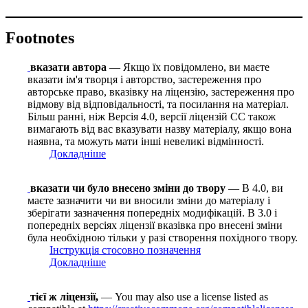
Footnotes
вказати автора
— Якщо їх повідомлено, ви маєте
вказати ім'я творця і авторство, застереження про
авторське право, вказівку на ліцензію, застереження про
відмову від відповідальності, та посилання на матеріал.
Більш ранні, ніж Версія 4.0, версії ліцензій CC також
вимагають від вас вказувати назву матеріалу, якщо вона
наявна, та можуть мати інші невеликі відмінності.
Докладніше
вказати чи було внесено зміни до твору
— В 4.0, ви
маєте зазначити чи ви вносили зміни до матеріалу і
зберігати зазначення попередніх модифікацій. В 3.0 і
попередніх версіях ліцензії вказівка про внесені зміни
була необхідною тільки у разі створення похідного твору.
Інструкція стосовно позначення
Докладніше
тієї ж ліцензії,
— You may also use a license listed as