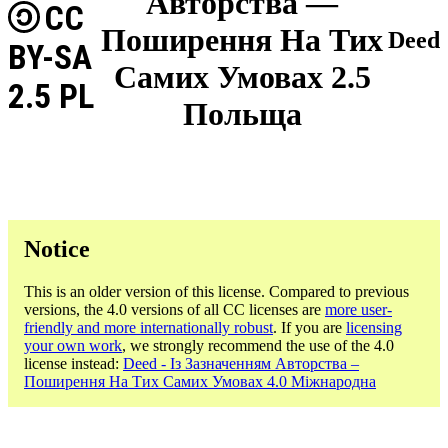
Авторства —
CC
Поширення На Тих
Deed
BY-SA
Самих Умовах 2.5
2.5 PL
Польща
Notice
This is an older version of this license. Compared to previous
versions, the 4.0 versions of all CC licenses are
more user-
friendly and more internationally robust
. If you are
licensing
your own work
, we strongly recommend the use of the 4.0
license instead:
Deed - Із Зазначенням Авторства –
Поширення На Тих Самих Умовах 4.0 Міжнародна