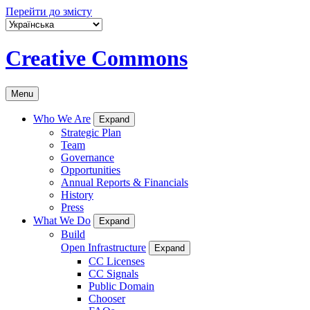
Перейти до змісту
Creative Commons
Menu
Who We Are
Expand
Strategic Plan
Team
Governance
Opportunities
Annual Reports & Financials
History
Press
What We Do
Expand
Build
Open Infrastructure
Expand
CC Licenses
CC Signals
Public Domain
Chooser