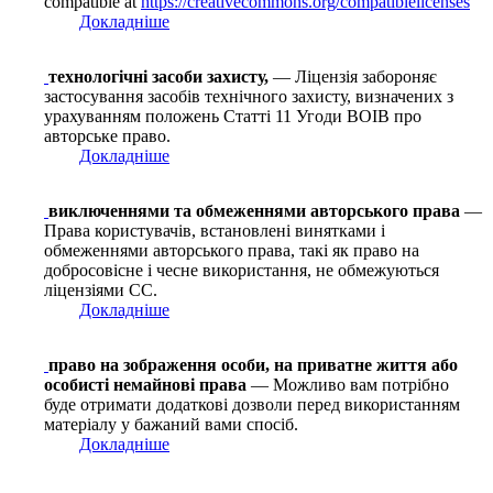
compatible at
https://creativecommons.org/compatiblelicenses
Докладніше
технологічні засоби захисту,
— Ліцензія забороняє
застосування засобів технічного захисту, визначених з
урахуванням положень Статті 11 Угоди ВОІВ про
авторське право.
Докладніше
виключеннями та обмеженнями авторського права
—
Права користувачів, встановлені винятками і
обмеженнями авторського права, такі як право на
добросовісне і чесне використання, не обмежуються
ліцензіями СС.
Докладніше
право на зображення особи, на приватне життя або
особисті немайнові права
— Можливо вам потрібно
буде отримати додаткові дозволи перед використанням
матеріалу у бажаний вами спосіб.
Докладніше