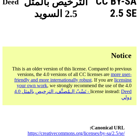
CC BY-SA
الترخيص بالمثل
Deed
2.5 SE
2.5 السويد
Notice
This is an older version of this license. Compared to previous
versions, the 4.0 versions of all CC licenses are
more user-
friendly and more internationally robust
. If you are
licensing
your own work
, we strongly recommend the use of the 4.0
license instead:
Deed - نَسْبُ الـمُصنَّف، الترخيص بالمثل 4.0
دولي
Canonical URL
https://creativecommons.org/licenses/by-sa/2.5/se/