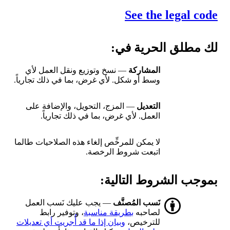
See the legal code
لك مطلق الحرية في:
المشاركة
— نسخ وتوزيع ونقل العمل لأي
وسط أو شكل. لأي غرض، بما في ذلك تجارياً.
التعديل
— المزج، التحويل، والإضافة على
العمل. لأي غرض، بما في ذلك تجارياً.
لا يمكن للمرخِّص إلغاء هذه الصلاحيات طالما
اتبعت شروط الرخصة.
بموجب الشروط التالية:
نَسب المُصنَّف
— يجب عليك نَسب العمل
لصاحبه
بطريقة مناسبة
، وتوفير رابط
للترخيص،
وبيان إذا ما قد أُجريت أي تعديلات