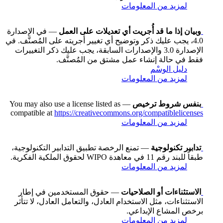
لمزيد من المعلومات
وبيان إذا ما قد أُجريت أي تعديلات على العمل
— في الإصدارة
4.0، يجب عليك ذكر وتوضيح أي تغيير أجريته على المُصنَّف. في
الإصدارة 3.0 والإصدارات السابقة، يجب عليك ذكر التغييرات
فقط في حالة إنشاء عمل مشتق من المُصنَّف.
دليل الوسْم
لمزيد من المعلومات
بنفس شروط ترخيص
— You may also use a license listed as
compatible at
https://creativecommons.org/compatiblelicenses
لمزيد من المعلومات
تدابير تكنولوجية
— تمنع الرخصة تطبيق التدابير التكنولوجية،
طبقاً للبند رقم 11 في معاهدة WIPO لحقوق الملكية الفكرية.
لمزيد من المعلومات
الاستثناءات أو الصلاحيات
— حقوق المستخدمين في إطار
الاستثناءات، مثل الاستخدام العادل، والتعامل العادل، لا تتأثر
برخص المشاع الإبداعي.
لمزيد من المعلومات