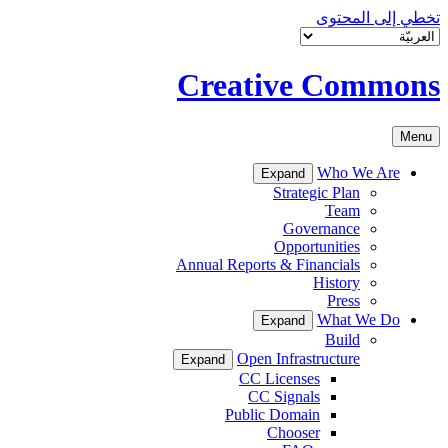
تخطي إلى المحتوى
Creative Commons
Menu
Who We Are
Expand
Strategic Plan
Team
Governance
Opportunities
Annual Reports & Financials
History
Press
What We Do
Expand
Build
Open Infrastructure
Expand
CC Licenses
CC Signals
Public Domain
Chooser