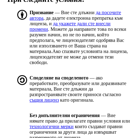
Признание
— Вие сте длъжни
да посочите
автора
, да дадете електронна препратка към
лиценза, и
да укажете дали сте внесли
промени
. Можете да направите това по всеки
разумен начин, но не по начин, който
предполага, че лицензодателят одобрява Вас
или използването от Ваша страна на
материала.Ако спазвате условията на лиценза,
лицензодателят не може да отмени тези
свободи.
Споделяне на споделеното
— ако
преработвате, преобразувате или доразвивате
материала, Вие сте длъжни да
разпространявате своите приноси съгласно
същия лиценз
като оригинала.
Без допълнителни ограничения
— Вие
нямате право да прилагате правни условия или
технологични мерки
които създават правни
ограничения за други лица да извършват
разрешеното от лиценза.