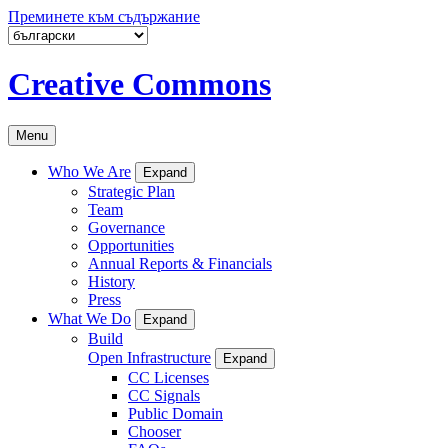
Преминете към съдържание
Creative Commons
Menu
Who We Are
Expand
Strategic Plan
Team
Governance
Opportunities
Annual Reports & Financials
History
Press
What We Do
Expand
Build
Open Infrastructure
Expand
CC Licenses
CC Signals
Public Domain
Chooser