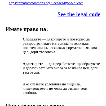
https://creativecommons.org/licenses/by-sa/2.5/se/
See the legal code
Имате право на:
Споделяте
— да копирате и повторно да
разпространявате материала на всякакъв
носител или във всякакъв формат за всякаква
цел, дори търговска.
Адаптирате
— да преработвате, преобразувате
и доразвивате материала за всякаква цел, дори
търговска.
Ако спазвате условията на лиценза,
лицензодателят не може да отмени тези
свободи.
При следните условия: