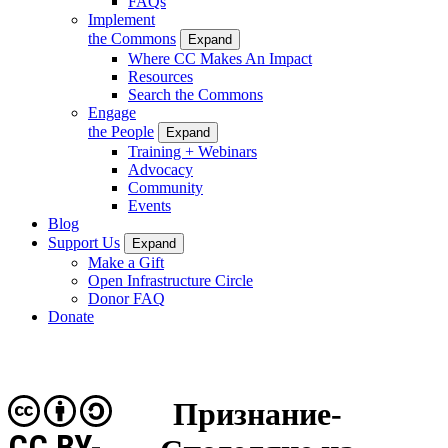
FAQs
Implement
the Commons
Expand
Where CC Makes An Impact
Resources
Search the Commons
Engage
the People
Expand
Training + Webinars
Advocacy
Community
Events
Blog
Support Us
Expand
Make a Gift
Open Infrastructure Circle
Donor FAQ
Donate
Признание-
CC BY-