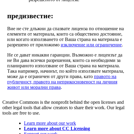
предизвестие:
Вие не сте длъжни да спазвате лиценза по отношение на
елементи от материала, които са обществено достояние,
или когато използването от Ваша страна на материала е
разрешено от приложимо
изключение или ограничение
.
Не се дават никакви гаранции. Възможно е лицензът да
не Ви дава всички разрешения, които са необходими за
планираното използване от Ваша страна на материала.
Така например, начинът, по който използвате материала,
може да е ограничен от други права, като
правото на
публичност, правото на неприкосновеност на личния
живот или морални права
.
Creative Commons is the nonprofit behind the open licenses and
other legal tools that allow creators to share their work. Our legal
tools are free to use.
Learn more about our work
Learn more about CC Licensing
Support our work