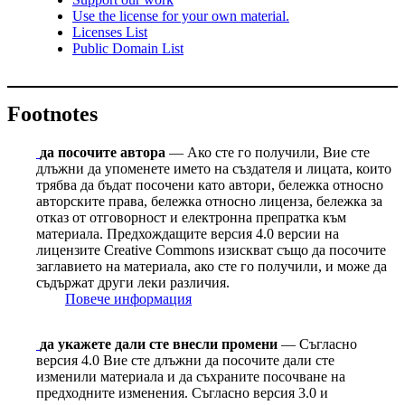
Use the license for your own material.
Licenses List
Public Domain List
Footnotes
да посочите автора
— Ако сте го получили, Вие сте
длъжни да упоменете името на създателя и лицата, които
трябва да бъдат посочени като автори, бележка относно
авторските права, бележка относно лиценза, бележка за
отказ от отговорност и електронна препратка към
материала. Предхождащите версия 4.0 версии на
лицензите Сreative Сommons изискват също да посочите
заглавието на материала, ако сте го получили, и може да
съдържат други леки различия.
Повече информация
да укажете дали сте внесли промени
— Съгласно
версия 4.0 Вие сте длъжни да посочите дали сте
изменили материала и да съхраните посочване на
предходните изменения. Съгласно версия 3.0 и