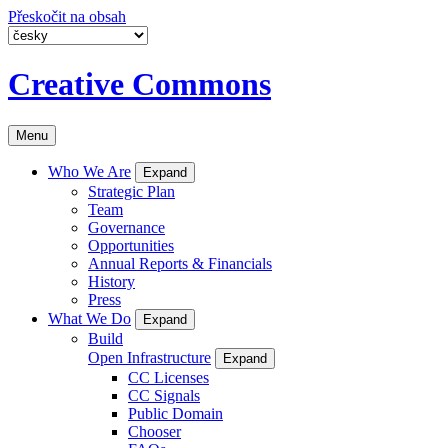
Přeskočit na obsah
Creative Commons
Menu
Who We Are
Expand
Strategic Plan
Team
Governance
Opportunities
Annual Reports & Financials
History
Press
What We Do
Expand
Build
Open Infrastructure
Expand
CC Licenses
CC Signals
Public Domain
Chooser