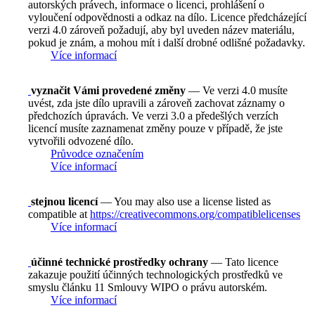
autorských právech, informace o licenci, prohlášení o
vyloučení odpovědnosti a odkaz na dílo. Licence předcházející
verzi 4.0 zároveň požadují, aby byl uveden název materiálu,
pokud je znám, a mohou mít i další drobné odlišné požadavky.
Více informací
vyznačit Vámi provedené změny
— Ve verzi 4.0 musíte
uvést, zda jste dílo upravili a zároveň zachovat záznamy o
předchozích úpravách. Ve verzi 3.0 a předešlých verzích
licencí musíte zaznamenat změny pouze v případě, že jste
vytvořili odvozené dílo.
Průvodce označením
Více informací
stejnou licencí
— You may also use a license listed as
compatible at
https://creativecommons.org/compatiblelicenses
Více informací
účinné technické prostředky ochrany
— Tato licence
zakazuje použití účinných technologických prostředků ve
smyslu článku 11 Smlouvy WIPO o právu autorském.
Více informací