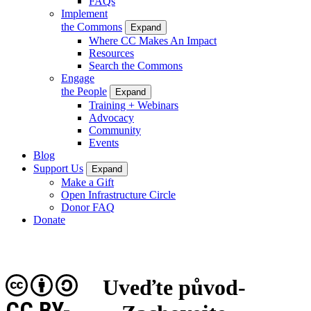
FAQs
Implement
the Commons
Expand
Where CC Makes An Impact
Resources
Search the Commons
Engage
the People
Expand
Training + Webinars
Advocacy
Community
Events
Blog
Support Us
Expand
Make a Gift
Open Infrastructure Circle
Donor FAQ
Donate
Uveďte původ-
CC BY-