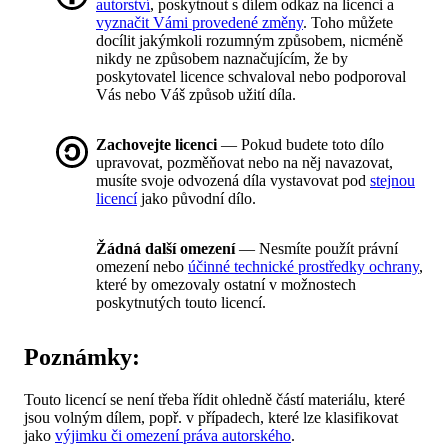
autorství
, poskytnout s dílem odkaz na licenci a
vyznačit Vámi provedené změny
. Toho můžete
docílit jakýmkoli rozumným způsobem, nicméně
nikdy ne způsobem naznačujícím, že by
poskytovatel licence schvaloval nebo podporoval
Vás nebo Váš způsob užití díla.
Zachovejte licenci
— Pokud budete toto dílo
upravovat, pozměňovat nebo na něj navazovat,
musíte svoje odvozená díla vystavovat pod
stejnou
licencí
jako původní dílo.
Žádná další omezení
— Nesmíte použít právní
omezení nebo
účinné technické prostředky ochrany
,
které by omezovaly ostatní v možnostech
poskytnutých touto licencí.
Poznámky:
Touto licencí se není třeba řídit ohledně částí materiálu, které
jsou volným dílem, popř. v případech, které lze klasifikovat
jako
výjimku či omezení práva autorského
.