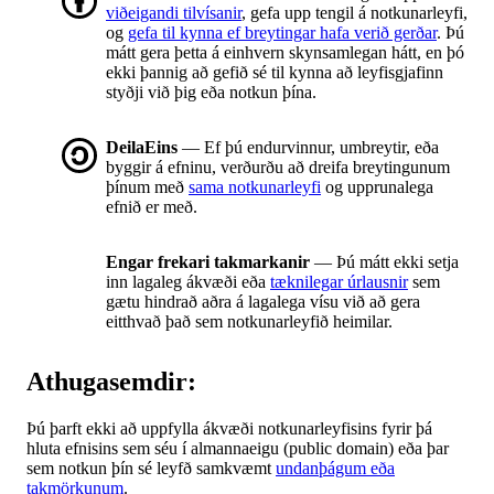
viðeigandi tilvísanir
, gefa upp tengil á notkunarleyfi,
og
gefa til kynna ef breytingar hafa verið gerðar
. Þú
mátt gera þetta á einhvern skynsamlegan hátt, en þó
ekki þannig að gefið sé til kynna að leyfisgjafinn
styðji við þig eða notkun þína.
DeilaEins
— Ef þú endurvinnur, umbreytir, eða
byggir á efninu, verðurðu að dreifa breytingunum
þínum með
sama notkunarleyfi
og upprunalega
efnið er með.
Engar frekari takmarkanir
— Þú mátt ekki setja
inn lagaleg ákvæði eða
tæknilegar úrlausnir
sem
gætu hindrað aðra á lagalega vísu við að gera
eitthvað það sem notkunarleyfið heimilar.
Athugasemdir:
Þú þarft ekki að uppfylla ákvæði notkunarleyfisins fyrir þá
hluta efnisins sem séu í almannaeigu (public domain) eða þar
sem notkun þín sé leyfð samkvæmt
undanþágum eða
takmörkunum
.