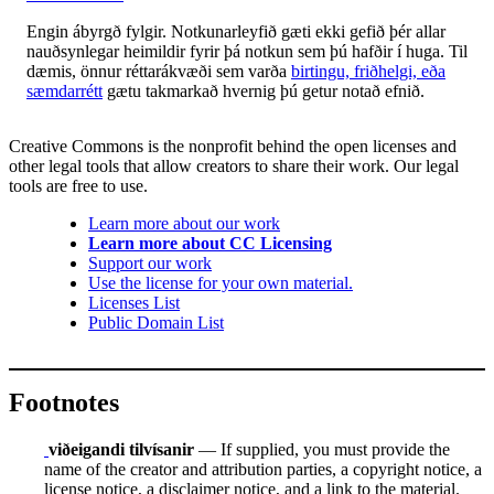
Engin ábyrgð fylgir. Notkunarleyfið gæti ekki gefið þér allar
nauðsynlegar heimildir fyrir þá notkun sem þú hafðir í huga. Til
dæmis, önnur réttarákvæði sem varða
birtingu, friðhelgi, eða
sæmdarrétt
gætu takmarkað hvernig þú getur notað efnið.
Creative Commons is the nonprofit behind the open licenses and
other legal tools that allow creators to share their work. Our legal
tools are free to use.
Learn more about our work
Learn more about CC Licensing
Support our work
Use the license for your own material.
Licenses List
Public Domain List
Footnotes
viðeigandi tilvísanir
— If supplied, you must provide the
name of the creator and attribution parties, a copyright notice, a
license notice, a disclaimer notice, and a link to the material.