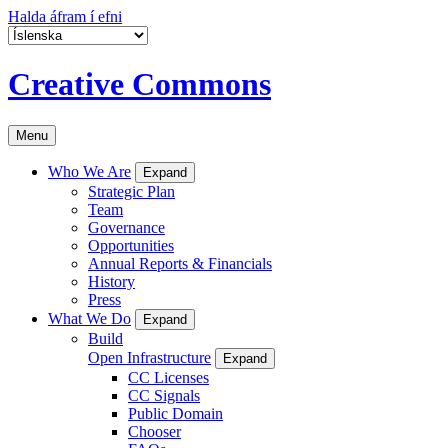
Halda áfram í efni
Creative Commons
Menu
Who We Are
Expand
Strategic Plan
Team
Governance
Opportunities
Annual Reports & Financials
History
Press
What We Do
Expand
Build
Open Infrastructure
Expand
CC Licenses
CC Signals
Public Domain
Chooser