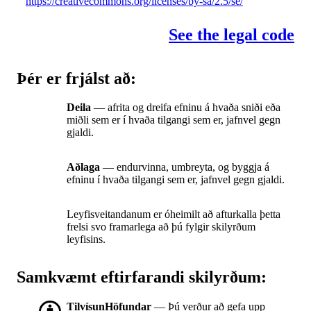
https://creativecommons.org/licenses/by-sa/2.5/se/
See the legal code
Þér er frjálst að:
Deila
— afrita og dreifa efninu á hvaða sniði eða
miðli sem er í hvaða tilgangi sem er, jafnvel gegn
gjaldi.
Aðlaga
— endurvinna, umbreyta, og byggja á
efninu í hvaða tilgangi sem er, jafnvel gegn gjaldi.
Leyfisveitandanum er óheimilt að afturkalla þetta
frelsi svo framarlega að þú fylgir skilyrðum
leyfisins.
Samkvæmt eftirfarandi skilyrðum:
TilvísunHöfundar
— Þú verður að gefa upp