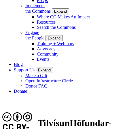
FAQs
Implement
the Commons
Expand
Where CC Makes An Impact
Resources
Search the Commons
Engage
the People
Expand
Training + Webinars
Advocacy
Community
Events
Blog
Support Us
Expand
Make a Gift
Open Infrastructure Circle
Donor FAQ
Donate
TilvísunHöfundar-
CC BY-