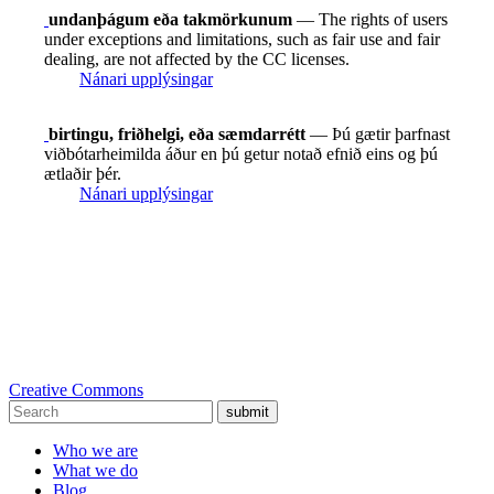
undanþágum eða takmörkunum
— The rights of users
under exceptions and limitations, such as fair use and fair
dealing, are not affected by the CC licenses.
Nánari upplýsingar
birtingu, friðhelgi, eða sæmdarrétt
— Þú gætir þarfnast
viðbótarheimilda áður en þú getur notað efnið eins og þú
ætlaðir þér.
Nánari upplýsingar
Creative Commons
submit
Who we are
What we do
Blog