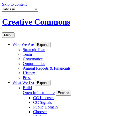
Skip to content
Creative Commons
Menu
Who We Are
Expand
Strategic Plan
Team
Governance
Opportunities
Annual Reports & Financials
History
Press
What We Do
Expand
Build
Open Infrastructure
Expand
CC Licenses
CC Signals
Public Domain
Chooser