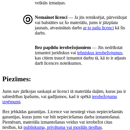
veiktās izmaiņas.
Nemainot licenci
— Ja jūs remiksējat, pārveidojat
vai balstāties uz šo materiālu, jums ir jāizplata
jaunais, atvasinātais darbs
ar to pašu licenci
kā šis
darbs.
Bez papildu ierobežojumiem
— Jūs nedrīkstat
izmantot juridiskus vai
tehniskus ierobežojumus
,
kas citiem traucē izmantot darbu tā, kā to ir atļauts
darīt licences noteikumos.
Piezīmes:
Jums nav jārīkojas saskaņā ar licenci tā materiāla daļām, kuras jau ir
sabiedrības īpašums, vai gadījumos, kad ir spēkā
ierobežojumu
izņēmumi
.
Bez jebkādas garantijas. Licence var nesniegt visas nepieciešamās
garantijas, kuras jums var būt nepieciešamas darba izmantošanai.
Piemēram, materiāla izmantošanas veidus var ierobežot citas
tiesības, kā
publiskuma, privātuma vai morālās tiesības
.