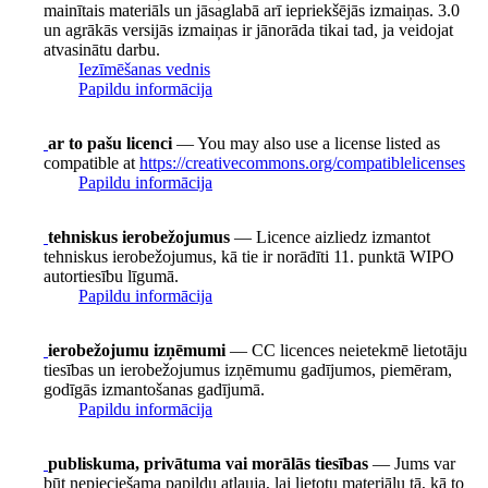
mainītais materiāls un jāsaglabā arī iepriekšējās izmaiņas. 3.0
un agrākās versijās izmaiņas ir jānorāda tikai tad, ja veidojat
atvasinātu darbu.
Iezīmēšanas vednis
Papildu informācija
ar to pašu licenci
— You may also use a license listed as
compatible at
https://creativecommons.org/compatiblelicenses
Papildu informācija
tehniskus ierobežojumus
— Licence aizliedz izmantot
tehniskus ierobežojumus, kā tie ir norādīti 11. punktā WIPO
autortiesību līgumā.
Papildu informācija
ierobežojumu izņēmumi
— CC licences neietekmē lietotāju
tiesības un ierobežojumus izņēmumu gadījumos, piemēram,
godīgās izmantošanas gadījumā.
Papildu informācija
publiskuma, privātuma vai morālās tiesības
— Jums var
būt nepieciešama papildu atļauja, lai lietotu materiālu tā, kā to