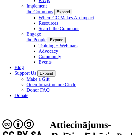
FAQs
Implement
the Commons
Expand
Where CC Makes An Impact
Resources
Search the Commons
Engage
the People
Expand
Training + Webinars
Advocacy
Community
Events
Blog
Support Us
Expand
Make a Gift
Open Infrastructure Circle
Donor FAQ
Donate
Attiecinājums-