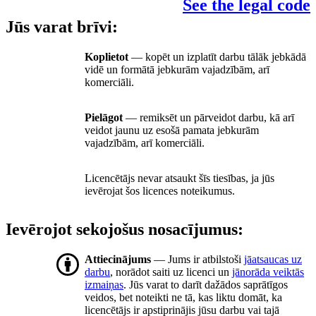
See the legal code
Jūs varat brīvi:
Koplietot
— kopēt un izplatīt darbu tālāk jebkādā
vidē un formātā jebkurām vajadzībām, arī
komerciāli.
Pielāgot
— remiksēt un pārveidot darbu, kā arī
veidot jaunu uz esošā pamata jebkurām
vajadzībām, arī komerciāli.
Licencētājs nevar atsaukt šīs tiesības, ja jūs
ievērojat šos licences noteikumus.
Ievērojot sekojošus nosacījumus:
Attiecinājums
— Jums ir atbilstoši
jāatsaucas uz
darbu
, norādot saiti uz licenci un
jānorāda veiktās
izmaiņas
. Jūs varat to darīt dažādos saprātīgos
veidos, bet noteikti ne tā, kas liktu domāt, ka
licencētājs ir apstiprinājis jūsu darbu vai tajā